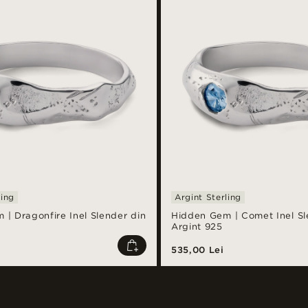
ling
Argint Sterling
| Dragonfire Inel Slender din
Hidden Gem | Comet Inel Sl
Argint 925
535,00 Lei