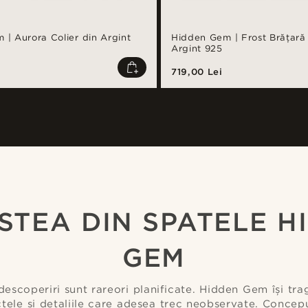
| Aurora Colier din Argint
Hidden Gem | Frost Brățară 
Argint 925
719,00 Lei
Cumpără look-ul
deelgado
@lenny.am
STEA DIN SPATELE H
GEM
escoperiri sunt rareori planificate. Hidden Gem își trag
ctele și detaliile care adesea trec neobservate. Concep