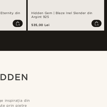
Eternity din
Hidden Gem | Blaze Inel Slender din
Argint 925
535,00 Lei
Cumpără look-ul
Cumpără lo
@daniigarciia01
IDDEN
e inspirația din
ute prin pietre