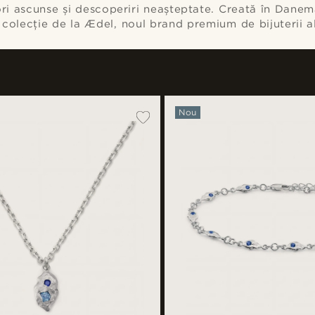
ri ascunse și descoperiri neașteptate. Creată în Dan
 colecție de la Ædel, noul brand premium de bijuterii a
Nou