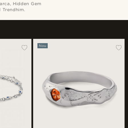
emarca, Hidden Gem
l Trendhim.
Nou