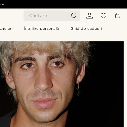
are
Căutare
chelari
Îngrijire personală
Ghid de cadouri