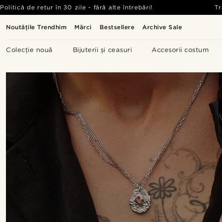
Politică de retur în 30 zile - fără alte întrebări!
Tr
Noutățile Trendhim
Mărci
Bestsellere
Archive Sale
Colecție nouă
Bijuterii și ceasuri
Accesorii costum