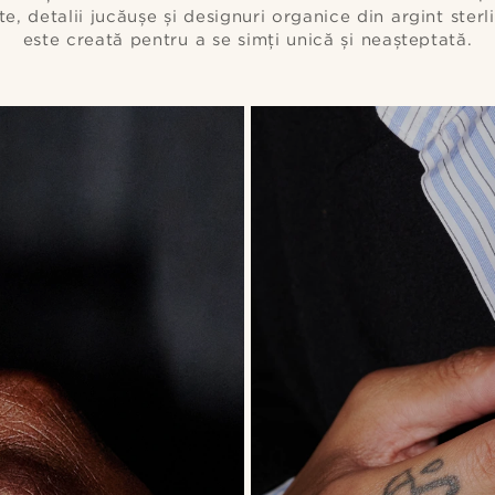
e, detalii jucăușe și designuri organice din argint sterl
este creată pentru a se simți unică și neașteptată.