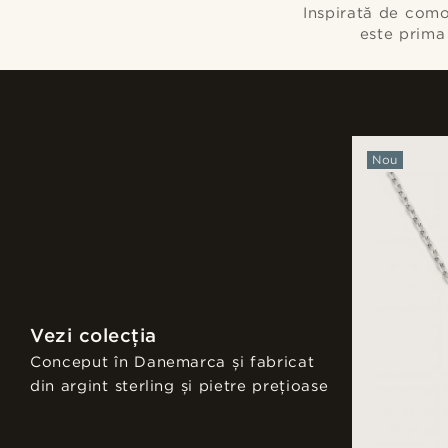
Inspirată de como
este prima
Nou
Vezi colecția
Conceput în Danemarca și fabricat
din argint sterling și pietre prețioase