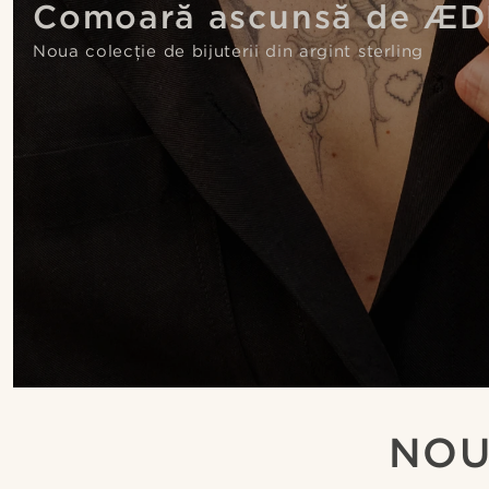
Comoară ascunsă de Æ
Noua colecție de bijuterii din argint sterling
NOU