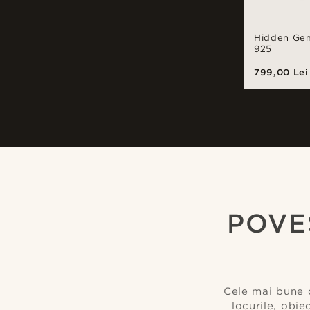
Hidden Gem 
925
799,00 Lei
Cumpără look-ul
@juliusgod
@jaime
POVE
Cele mai bune d
locurile, obie