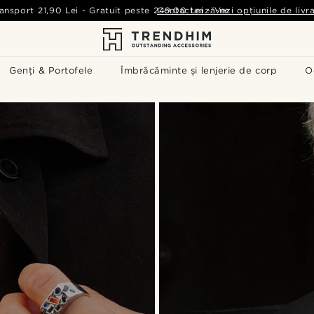
ansport
21,90 Lei
-
Gratuit peste
249,00 Lei
Contactează-ne
-
Vezi opțiunile de livr
Genți & Portofele
Îmbrăcăminte și lenjerie de corp
O