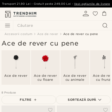
Transport
21,90 Lei
- Gratuit peste
249,00 Lei
-
Vezi opțiunile de livrare
Căutare
Accesorii costum
Ace de rever
Ace de rever cu pene
Ace de rever cu pene
Ace de rever
Ace de rever
Ace de rever
Ace de re
cu floare
cu animale
cu frunz
8 Produse
FILTRE
SORTEAZĂ DUPĂ
Cele mai populare