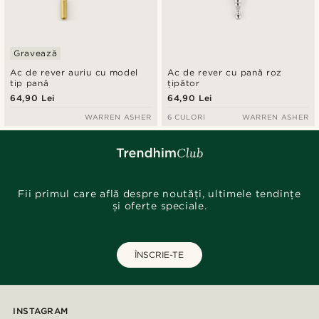
Gravează
Ac de rever auriu cu model
Ac de rever cu pană roz
tip pană
țipător
64,90 Lei
64,90 Lei
WARREN ASHER
6 CULORI
WARREN ASHER
Fii primul care află despre noutăți, ultimele tendințe
și oferte speciale.
ÎNSCRIE-TE
INSTAGRAM