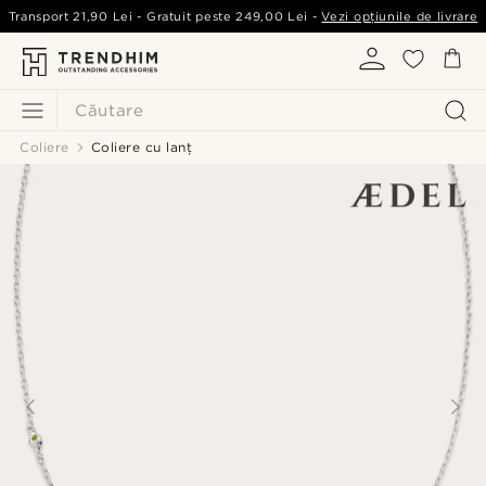
Transport
21,90 Lei
- Gratuit peste
249,00 Lei
-
Vezi opțiunile de livrare
Căutare
Coliere
Coliere cu lanț