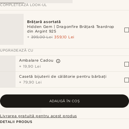
COMPLETEAZĂ LOOK-UL
Brățară asortată
Hidden Gem | Dragonfire Brățară Teardrop
din Argint 925
+
399,00 Lei
359,10 Lei
UPGRADEAZĂ CU
Ambalare Cadou
+
19,90 Lei
Casetă bijuterii de călătorie pentru bărbați
+
79,90 Lei
ADAUGĂ ÎN COȘ
Livrarea gratuită pentru acest produs
DETALII PRODUS