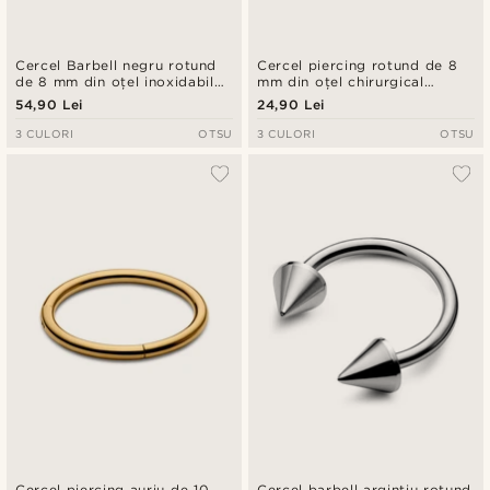
Cercel Barbell negru rotund
Cercel piercing rotund de 8
de 8 mm din oțel inoxidabil
mm din oțel chirurgical
cu țepi
argintiu răsucit
54,90 Lei
24,90 Lei
3 CULORI
OTSU
3 CULORI
OTSU
Cercel piercing auriu de 10
Cercel barbell argintiu rotund