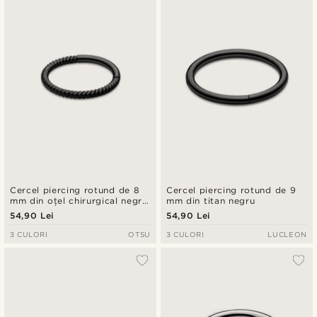
Cercel piercing rotund de 8
Cercel piercing rotund de 9
mm din oțel chirurgical negru
mm din titan negru
răsucit
54,90 Lei
54,90 Lei
3 CULORI
OTSU
3 CULORI
LUCLEON