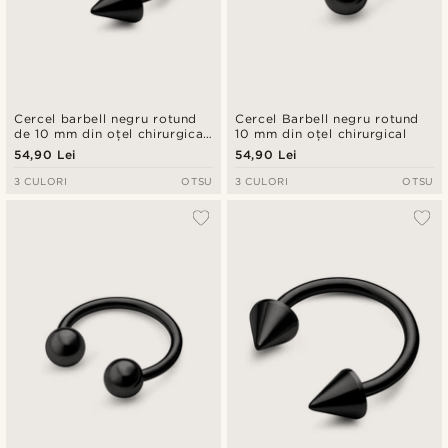
Cercel barbell negru rotund
Cercel Barbell negru rotund
de 10 mm din oțel chirurgical
10 mm din oțel chirurgical
cu țepi
54,90 Lei
54,90 Lei
3 CULORI
OTSU
3 CULORI
OTSU