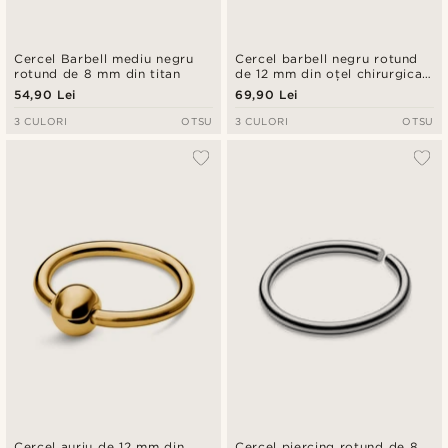
Cercel Barbell mediu negru
Cercel barbell negru rotund
rotund de 8 mm din titan
de 12 mm din oțel chirurgical
cu țepi
54,90 Lei
69,90 Lei
3 CULORI
OTSU
3 CULORI
OTSU
Cercel auriu de 12 mm din
Cercel piercing rotund de 8