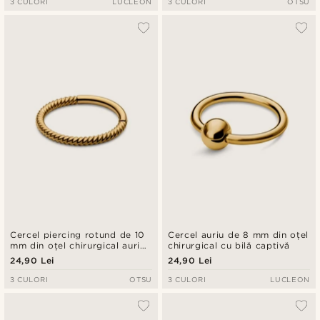
3 CULORI
LUCLEON
3 CULORI
OTSU
Cercel piercing rotund de 10
Cercel auriu de 8 mm din oțel
mm din oțel chirurgical auriu
chirurgical cu bilă captivă
răsucit
24,90 Lei
24,90 Lei
3 CULORI
OTSU
3 CULORI
LUCLEON