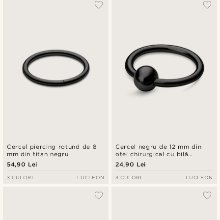
Cercel piercing rotund de 8
Cercel negru de 12 mm din
mm din titan negru
oțel chirurgical cu bilă
captivă
54,90 Lei
24,90 Lei
3 CULORI
LUCLEON
3 CULORI
LUCLEON