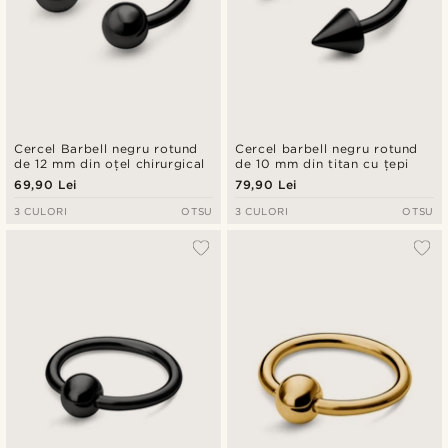
Cercel Barbell negru rotund
Cercel barbell negru rotund
de 12 mm din oțel chirurgical
de 10 mm din titan cu țepi
69,90 Lei
79,90 Lei
3 CULORI
OTSU
3 CULORI
OTSU