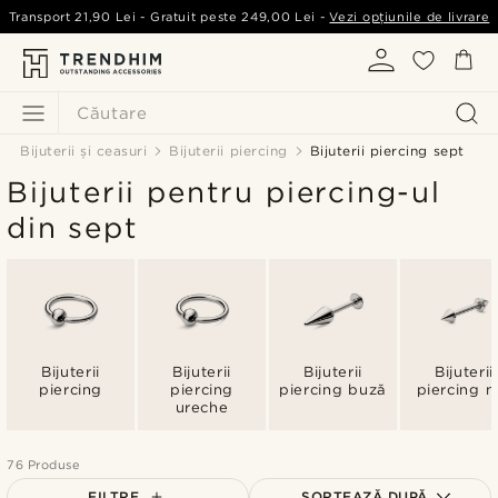
Transport
21,90 Lei
- Gratuit peste
249,00 Lei
-
Vezi opțiunile de livrare
Căutare
Bijuterii și ceasuri
Bijuterii piercing
Bijuterii piercing sept
Bijuterii pentru piercing-ul
din sept
Bijuterii
Bijuterii
Bijuterii
Bijuterii
piercing
piercing
piercing buză
piercing n
ureche
76 Produse
FILTRE
SORTEAZĂ DUPĂ