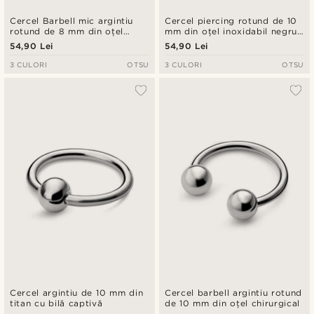
Cercel Barbell mic argintiu
Cercel piercing rotund de 10
rotund de 8 mm din oțel
mm din oțel inoxidabil negru
chirurgical
răsucit
54,90 Lei
54,90 Lei
3 CULORI
OTSU
3 CULORI
OTSU
Cercel argintiu de 10 mm din
Cercel barbell argintiu rotund
titan cu bilă captivă
de 10 mm din oțel chirurgical