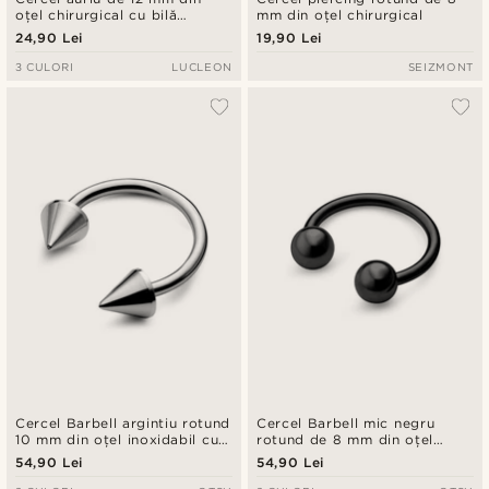
oțel chirurgical cu bilă
mm din oțel chirurgical
captivă
24,90 Lei
19,90 Lei
3 CULORI
LUCLEON
SEIZMONT
Cercel Barbell argintiu rotund
Cercel Barbell mic negru
10 mm din oțel inoxidabil cu
rotund de 8 mm din oțel
țepi
chirurgical
54,90 Lei
54,90 Lei