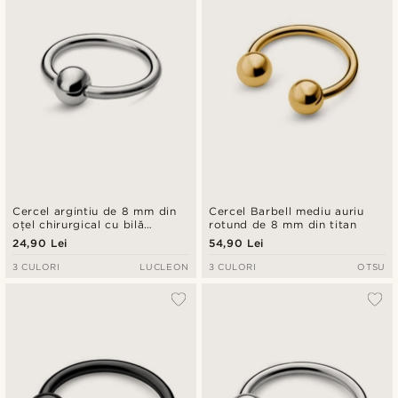
Cercel argintiu de 8 mm din
Cercel Barbell mediu auriu
oțel chirurgical cu bilă
rotund de 8 mm din titan
captivă
24,90 Lei
54,90 Lei
3 CULORI
LUCLEON
3 CULORI
OTSU