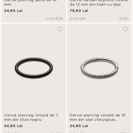
mm
de 12 mm din titan cu țepi
24,90 Lei
79,90 Lei
LUCLEON
3 CULORI
OTSU
Cercel piercing rotund de 7
Cercel piercing rotund de 10
mm din titan negru
mm din oțel chirurgical
argintiu răsucit
54,90 Lei
24,90 Lei