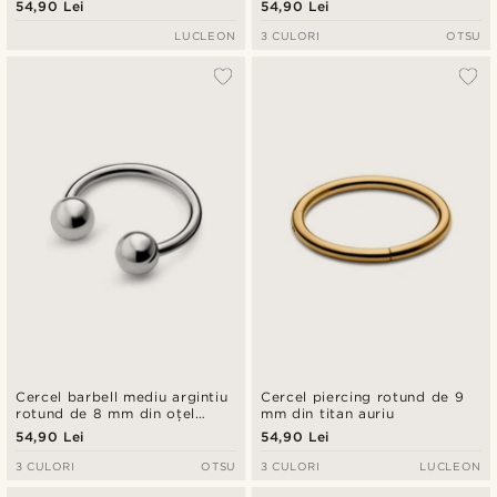
54,90 Lei
54,90 Lei
LUCLEON
3 CULORI
OTSU
Cercel barbell mediu argintiu
Cercel piercing rotund de 9
rotund de 8 mm din oțel
mm din titan auriu
chirurgical
54,90 Lei
54,90 Lei
3 CULORI
OTSU
3 CULORI
LUCLEON