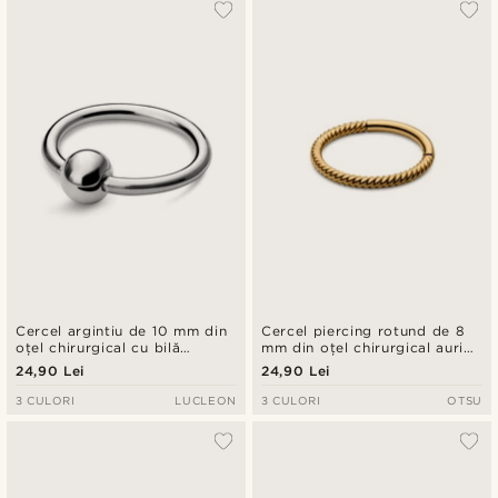
Cercel argintiu de 10 mm din
Cercel piercing rotund de 8
oțel chirurgical cu bilă
mm din oțel chirurgical auriu
captivă
răsucit
24,90 Lei
24,90 Lei
3 CULORI
LUCLEON
3 CULORI
OTSU