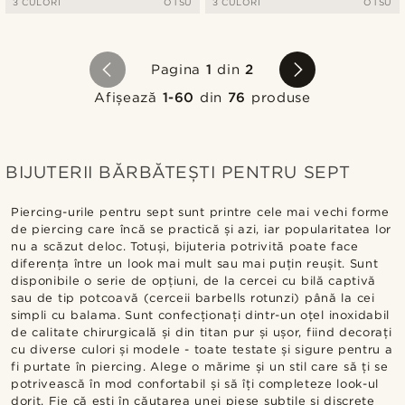
3 CULORI
OTSU
3 CULORI
OTSU
Pagina
1
din
2
Afișează
1-60
din
76
produse
BIJUTERII BĂRBĂTEȘTI PENTRU SEPT
Piercing-urile pentru sept sunt printre cele mai vechi forme
de piercing care încă se practică și azi, iar popularitatea lor
nu a scăzut deloc. Totuși, bijuteria potrivită poate face
diferența între un look mai mult sau mai puțin reușit. Sunt
disponibile o serie de opțiuni, de la cercei cu bilă captivă
sau de tip potcoavă (cerceii barbells rotunzi) până la cei
simpli cu balama. Sunt confecționați dintr-un oțel inoxidabil
de calitate chirurgicală și din titan pur și ușor, fiind decorați
cu diverse culori și modele - toate testate și sigure pentru a
fi purtate în piercing. Alege o mărime și un stil care să ți se
potrivească în mod confortabil și să îți completeze look-ul
dorit. Fie că ești în căutarea unei piese subtile și discrete