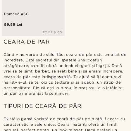
Pomadă #60
99,99 Lei
POMP & CO
CEARA DE PAR
Când vine vorba de stilul tău, ceara de păr este un aliat de
încredere. Este secretul din spatele unei coafuri
atrăgătoare, care îți oferă un look elegant și îngrijit. Dacă
vrei să te simți bărbat, să arăți bine și să emani încredere,
ceara de păr este indispensabilă. Te ajută să îți conturezi
hairstyle-ul, să te joci cu textura și să adaugi un strop de
personalitate. Fie că ești la birou, în oraș sau la o întâlnire,
un păr bine aranjat face minuni.
TIPURI DE CEARĂ DE PĂR
Există o gamă variată de ceară de păr pe piață, fiecare cu
caracteristicile sale unice. Ceara mată îți oferă un finish
natural, perfect pentru un look relaxat. Dacă preferi un