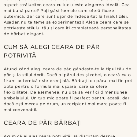
aspect strălucitor, ceara cu luciu este alegerea ideală. Cea
mai bună parte? Poți găsi formule care oferă fixare
puternică, dar care sunt ușor de îndepărtat la finalul zilei.
Așadar, nu te teme să experimentezi! Alege ceara care se
potrivește stilului tău și care îți completează personalitatea
de bărbat elegant.
CUM SĂ ALEGI CEARA DE PĂR
POTRIVITĂ
Atunci când alegi ceara de păr, gândește-te la tipul tău de
păr și la stilul dorit. Dacă ai părul des și rebel, o ceară cu o
fixare puternică este esențială. Bărbații cu părul mai fin pot
opta pentru o formulă mai ușoară, care să ofere
flexibilitate. De asemenea, nu uita să verifici dimensiunea
ambalajului. Un tub mic poate fi perfect pentru acasă, dar
dacă ești mereu pe drum, un recipient mai mare poate fi
mai convenabil.
CEARA DE PĂR BĂRBAȚI
Acum că ai ales ceara potrivită, să discutăm despre