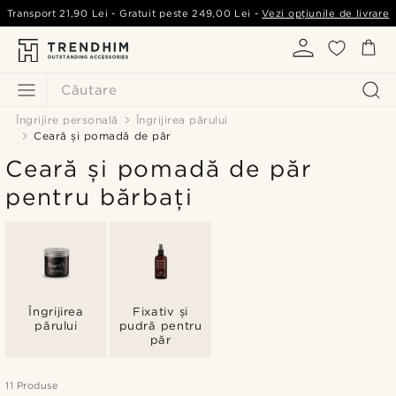
Transport
21,90 Lei
- Gratuit peste
249,00 Lei
-
Vezi opțiunile de livrare
Căutare
Îngrijire personală
Îngrijirea părului
Ceară și pomadă de păr
Ceară și pomadă de păr
pentru bărbați
Îngrijirea
Fixativ și
părului
pudră pentru
păr
11 Produse