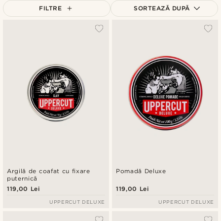
FILTRE
SORTEAZĂ DUPĂ
Cele mai populare
Cele mai noi
Preț crescător
Preț descrescător
Argilă de coafat cu fixare
Pomadă Deluxe
puternică
119,00 Lei
119,00 Lei
UPPERCUT DELUXE
UPPERCUT DELUXE