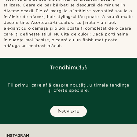
stilizare. Ceara de păr bărbați se descurcă de minune în
diverse ocazii. Fie că mergi la o întâlnire romantică sau la o
întâlnire de afaceri, hair styling-ul tău poate să spună multe
despre tine. Asortează-ți coafura cu ținuta – un look
elegant cu o cămașă și blugi poate fi completat de o ceară
care îți definește stilul. Nu uita de culori! Dacă porți haine
în nuanțe mai închise, o ceară cu un finish mat poate
adăuga un contrast plăcut.
Fii primul care află despre noutăți, ultimele tendințe
și oferte speciale.
ÎNSCRIE-TE
INSTAGRAM