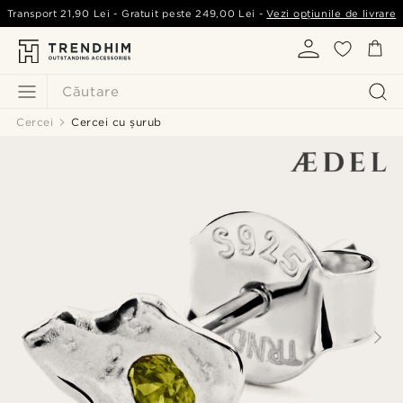
Transport
21,90 Lei
- Gratuit peste
249,00 Lei
-
Vezi opțiunile de livrare
Căutare
Cercei
Cercei cu șurub