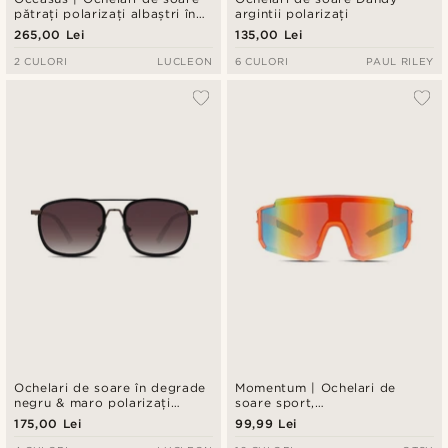
pătrați polarizați albaștri în
argintii polarizați
stil aviator
265,00 Lei
135,00 Lei
2 CULORI
LUCLEON
6 CULORI
PAUL RILEY
Ochelari de soare în degrade
Momentum | Ochelari de
negru & maro polarizați
soare sport,
double-bridge
supradimensionați, de culoare
175,00 Lei
99,99 Lei
portocalie