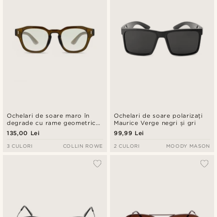
Ochelari de soare maro în
Ochelari de soare polarizați
degrade cu rame geometrice
Maurice Verge negri și gri
din corn
135,00 Lei
99,99 Lei
3 CULORI
COLLIN ROWE
2 CULORI
MOODY MASON