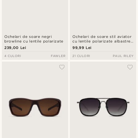
Ochelari de soare negri
Ochelari de soare stil aviator
browline cu lentile polarizate
cu lentile polarizate albastre
și nuanțe aurii
239,00 Lei
99,99 Lei
4 CULORI
FAWLER
21 CULORI
PAUL RILEY