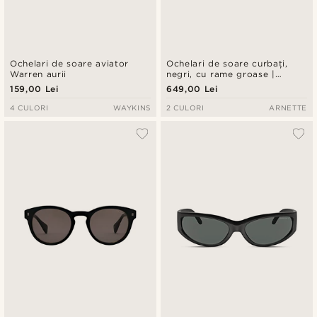
Ochelari de soare aviator
Ochelari de soare curbați,
Warren aurii
negri, cu rame groase |
Arnette 0AN4357
159,00 Lei
649,00 Lei
4 CULORI
WAYKINS
2 CULORI
ARNETTE