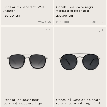
Ochelari transparenți Wile
Ochelari de soare negri
Aviator
geometrici polarizați
159,00 Lei
239,00 Lei
WAYKINS
2 CULORI
LUCLEON
Ochelari de soare negri
Occasus | Ochelari de soare
polarizați double-bridge
rotunzi polarizați negri în stil
aviator