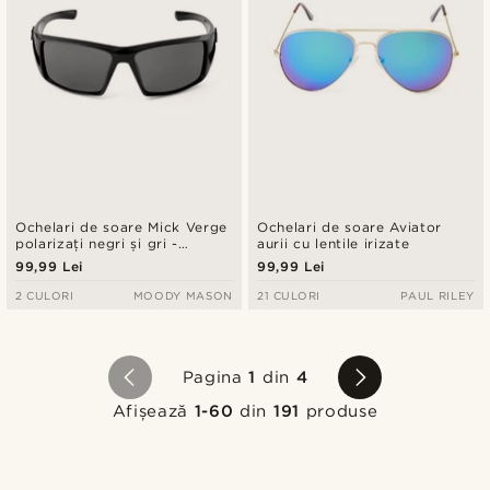
Ochelari de soare Mick Verge
Ochelari de soare Aviator
polarizați negri și gri -
aurii cu lentile irizate
Categoria 3.5
99,99 Lei
99,99 Lei
2 CULORI
MOODY MASON
21 CULORI
PAUL RILEY
Pagina
1
din
4
Afișează
1-60
din
191
produse