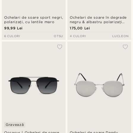
Ochelari de soare sport negri,
Ochelari de soare în degrade
polarizați, cu lentile maro
negru & albastru polarizați
double-bridge
99,99 Lei
175,00 Lei
6 CULORI
OTSU
4 CULORI
LUCLEON
Gravează
Occasus | Ochelari de soare
Ochelari de soare Dandy