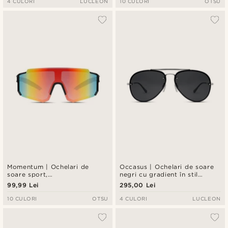
4 CULORI
LUCLEON
10 CULORI
OTSU
Momentum | Ochelari de
Occasus | Ochelari de soare
soare sport,
negri cu gradient în stil
supradimensionați, cu
aviator
99,99 Lei
295,00 Lei
negru&portocaliu
10 CULORI
OTSU
4 CULORI
LUCLEON