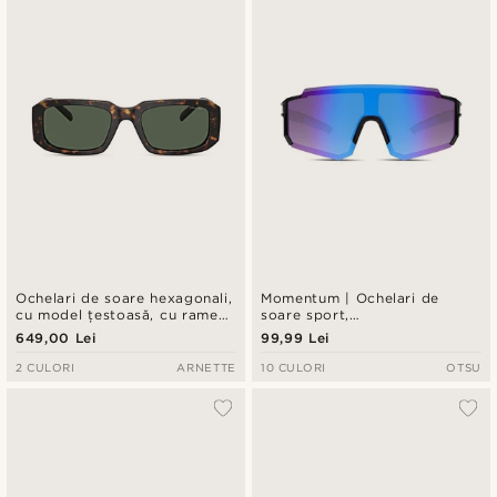
Ochelari de soare hexagonali,
Momentum | Ochelari de
cu model țestoasă, cu rame
soare sport,
groase | Arnette 0AN4318
supradimensionați, cu
649,00 Lei
99,99 Lei
negru&albastru
2 CULORI
ARNETTE
10 CULORI
OTSU