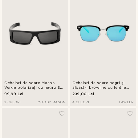
Ochelari de soare Macon
Ochelari de soare negri și
Verge polarizați cu negru &
albaștri browline cu lentile
gri
polarizate
99,99 Lei
239,00 Lei
2 CULORI
MOODY MASON
4 CULORI
FAWLER