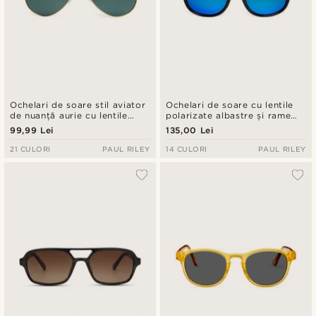
Ochelari de soare stil aviator
Ochelari de soare cu lentile
de nuanță aurie cu lentile
polarizate albastre și rame
polarizate verde închis
negre cu lemn de abanos
99,99 Lei
135,00 Lei
21 CULORI
PAUL RILEY
14 CULORI
PAUL RILEY