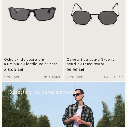
Ochelari de soare din
Ochelari de soare Groovy
aluminiu cu lentile polarizate
negri cu rame negre
negre
215,00 Lei
99,99 Lei
2 CULORI
SEIZMONT
4 CULORI
PAUL RILEY
Găsește-ți culoarea perfectă