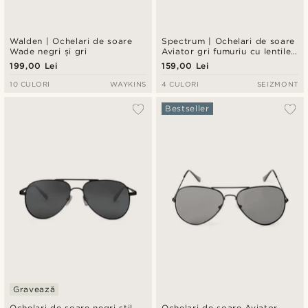
Walden | Ochelari de soare
Spectrum | Ochelari de soare
Wade negri și gri
Aviator gri fumuriu cu lentile
negre
199,00 Lei
159,00 Lei
10 CULORI
WAYKINS
4 CULORI
SEIZMONT
Bestseller
Gravează
Ochelari de soare negri stil
Ochelari de soare Aviator