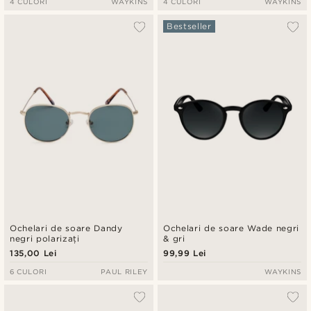
4 CULORI
WAYKINS
4 CULORI
WAYKINS
Bestseller
Ochelari de soare Dandy
Ochelari de soare Wade negri
negri polarizați
& gri
135,00 Lei
99,99 Lei
6 CULORI
PAUL RILEY
WAYKINS