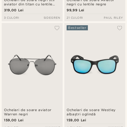
aviator din titan cu lentile
negri cu lentile negre
polarizate
319,00 Lei
99,99 Lei
3 CULORI
SIDEGREN
21 CULORI
PAUL RILEY
Bestseller
Ochelari de soare aviator
Ochelari de soare Westley
Warren negri
albaștri oglindă
159,00 Lei
159,00 Lei