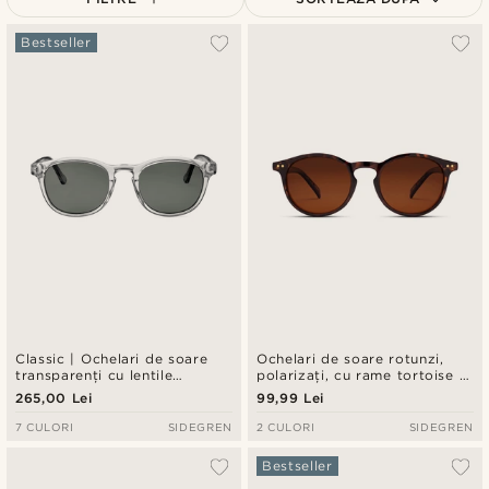
Cele mai populare
Bestseller
Cele mai noi
Preț crescător
Preț descrescător
Classic | Ochelari de soare
Ochelari de soare rotunzi,
transparenți cu lentile
polarizați, cu rame tortoise și
polarizate fumurii
lentile maro
265,00 Lei
99,99 Lei
7 CULORI
SIDEGREN
2 CULORI
SIDEGREN
Bestseller