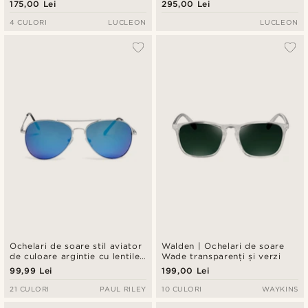
175,00 Lei
295,00 Lei
4 CULORI
LUCLEON
LUCLEON
Ochelari de soare stil aviator
Walden | Ochelari de soare
de culoare argintie cu lentile
Wade transparenți și verzi
oglindite albastre
99,99 Lei
199,00 Lei
21 CULORI
PAUL RILEY
10 CULORI
WAYKINS