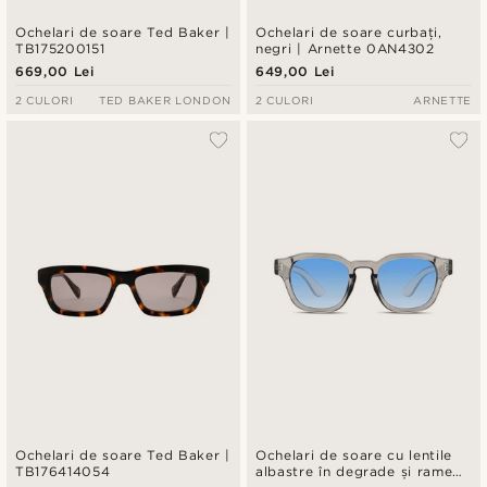
Ochelari de soare Ted Baker |
Ochelari de soare curbați,
TB175200151
negri | Arnette 0AN4302
669,00 Lei
649,00 Lei
2 CULORI
TED BAKER LONDON
2 CULORI
ARNETTE
Ochelari de soare Ted Baker |
Ochelari de soare cu lentile
TB176414054
albastre în degrade și rame