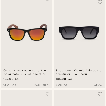
Ochelari de soare cu lentile
Spectrum | Ochelari de soare
polarizate și rame negre cu
dreptunghiulari negri
lemn de trandafir
135,00 Lei
185,00 Lei
14 CULORI
PAUL RILEY
4 CULORI
ARKAI