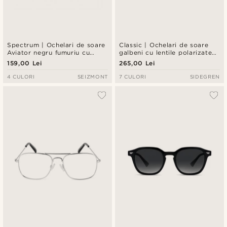
Spectrum | Ochelari de soare
Classic | Ochelari de soare
Aviator negru fumuriu cu
galbeni cu lentile polarizate
lentile maro
fumurii
159,00 Lei
265,00 Lei
4 CULORI
SEIZMONT
7 CULORI
SIDEGREN