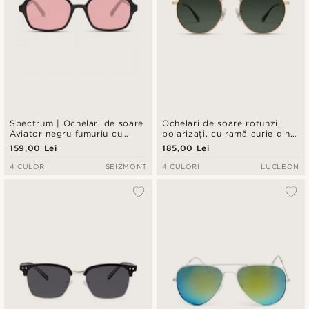
Spectrum | Ochelari de soare
Ochelari de soare rotunzi,
Aviator negru fumuriu cu
polarizați, cu ramă aurie din
lentile roz
oțel chirurgical și lentile verzi
159,00 Lei
185,00 Lei
4 CULORI
SEIZMONT
4 CULORI
LUCLEON