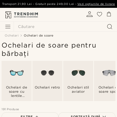
Transport
21,90 Lei
- Gratuit peste
249,00 Lei
-
Vezi opțiunile de livrare
Căutare
Ochelari
Ochelari de soare
Ochelari de soare pentru
bărbați
Ochelari de
Ochelari retro
Ochelari stil
Ochelari 
soare cu
aviator
soare spo
lentile
polarizate
191 Produse
FILTRE
SORTEAZĂ DUPĂ