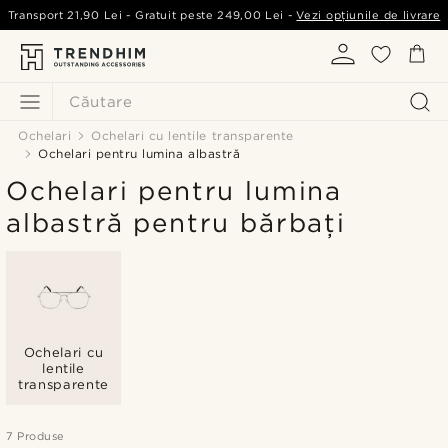
Transport
21,90 Lei
- Gratuit peste
249,00 Lei
-
Vezi opțiunile de livrare
Căutare
Ochelari
Ochelari cu lentile transparente
Ochelari pentru lumina albastră
Ochelari pentru lumina
albastră pentru bărbați
Ochelari cu
lentile
transparente
7 Produse