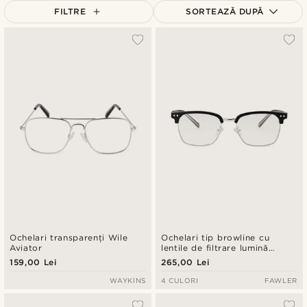
FILTRE
SORTEAZĂ DUPĂ
Cele mai populare
Cele mai noi
Preț crescător
Preț descrescător
Ochelari transparenți Wile
Ochelari tip browline cu
Aviator
lentile de filtrare lumină
albastră
159,00 Lei
265,00 Lei
WAYKINS
4 CULORI
FAWLER