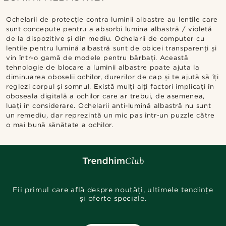
Ochelarii de protecție contra luminii albastre au lentile care
sunt concepute pentru a absorbi lumina albastră / violetă
de la dispozitive și din mediu. Ochelarii de computer cu
lentile pentru lumină albastră sunt de obicei transparenți și
vin într-o gamă de modele pentru bărbați. Această
tehnologie de blocare a luminii albastre poate ajuta la
diminuarea oboselii ochilor, durerilor de cap și te ajută să îți
reglezi corpul și somnul. Există mulți alți factori implicați în
oboseala digitală a ochilor care ar trebui, de asemenea,
luați în considerare. Ochelarii anti-lumină albastră nu sunt
un remediu, dar reprezintă un mic pas într-un puzzle către
o mai bună sănătate a ochilor.
Fii primul care află despre noutăți, ultimele tendințe
și oferte speciale.