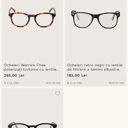
Ochelari Warrick Thea
Ochelari retro negri cu lentile
polarizați tortoise cu lentile
de filtrare a luminii albastre
pentru blocarea luminii
265,00 Lei
185,00 Lei
albastre
3 CULORI
WAYKINS
6 CULORI
WAYKINS