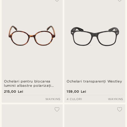
Ochelari pentru blocarea
Ochelari transparenți Westley
luminii albastre polarizați
Walford Thea tortoise
215,00 Lei
159,00 Lei
WAYKINS
4 CULORI
WAYKINS