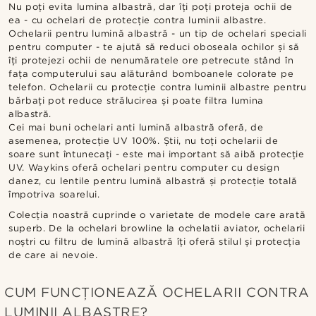
Nu poți evita lumina albastră, dar îți poți proteja ochii de
ea - cu ochelari de protecție contra luminii albastre.
Ochelarii pentru lumină albastră - un tip de ochelari speciali
pentru computer - te ajută să reduci oboseala ochilor și să
îți protejezi ochii de nenumăratele ore petrecute stând în
fața computerului sau alăturând bomboanele colorate pe
telefon. Ochelarii cu protecție contra luminii albastre pentru
bărbați pot reduce strălucirea și poate filtra lumina
albastră.
Cei mai buni ochelari anti lumină albastră oferă, de
asemenea, protecție UV 100%. Știi, nu toți ochelarii de
soare sunt întunecați - este mai important să aibă protecție
UV. Waykins oferă ochelari pentru computer cu design
danez, cu lentile pentru lumină albastră și protecție totală
împotriva soarelui.
Colecția noastră cuprinde o varietate de modele care arată
superb. De la ochelari browline la ochelatii aviator, ochelarii
noștri cu filtru de lumină albastră îți oferă stilul și protecția
de care ai nevoie.
CUM FUNCȚIONEAZĂ OCHELARII CONTRA
LUMINII ALBASTRE?