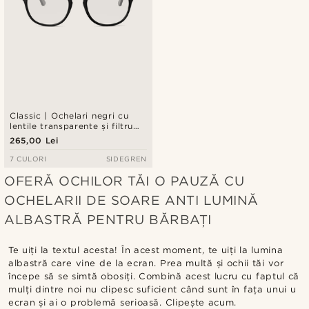
Classic | Ochelari negri cu
lentile transparente și filtru
pentru lumină albastră
265,00 Lei
7 CULORI
SIDEGREN
OFERĂ OCHILOR TĂI O PAUZĂ CU
OCHELARII DE SOARE ANTI LUMINĂ
ALBASTRĂ PENTRU BĂRBAȚI
Te uiți la textul acesta! În acest moment, te uiți la lumina
albastră care vine de la ecran. Prea multă și ochii tăi vor
începe să se simtă obosiți. Combină acest lucru cu faptul că
mulți dintre noi nu clipesc suficient când sunt în fața unui u
ecran și ai o problemă serioasă. Clipește acum.