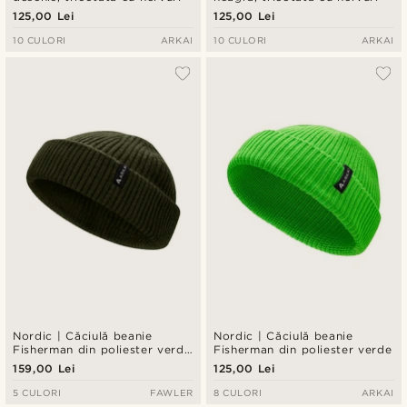
125,00 Lei
125,00 Lei
10 CULORI
ARKAI
10 CULORI
ARKAI
Nordic | Căciulă beanie
Nordic | Căciulă beanie
Fisherman din poliester verde
Fisherman din poliester verde
măsliniu
159,00 Lei
125,00 Lei
5 CULORI
FAWLER
8 CULORI
ARKAI