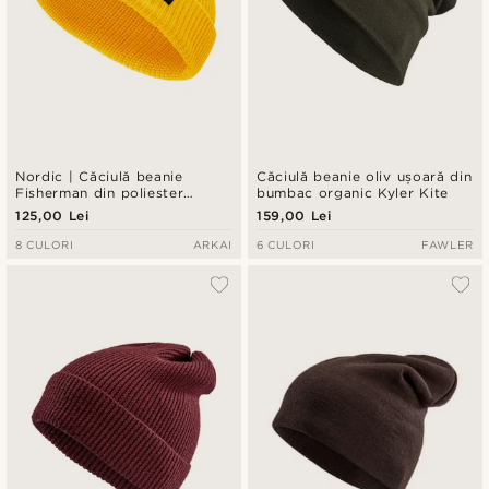
Nordic | Căciulă beanie
Căciulă beanie oliv ușoară din
Fisherman din poliester
bumbac organic Kyler Kite
galben
125,00 Lei
159,00 Lei
8 CULORI
ARKAI
6 CULORI
FAWLER