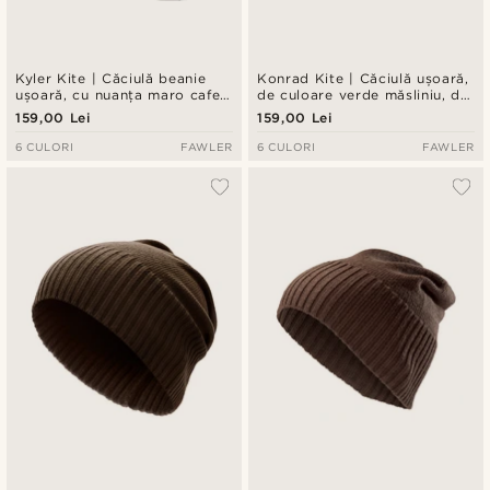
Kyler Kite | Căciulă beanie
Konrad Kite | Căciulă ușoară,
ușoară, cu nuanța maro cafea,
de culoare verde măsliniu, din
din bumbac organic
bumbac organic
159,00 Lei
159,00 Lei
6 CULORI
FAWLER
6 CULORI
FAWLER