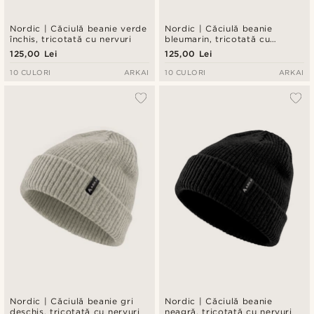
Nordic | Căciulă beanie verde
Nordic | Căciulă beanie
închis, tricotată cu nervuri
bleumarin, tricotată cu
nervuri
125,00 Lei
125,00 Lei
10 CULORI
ARKAI
10 CULORI
ARKAI
Nordic | Căciulă beanie gri
Nordic | Căciulă beanie
deschis, tricotată cu nervuri
neagră, tricotată cu nervuri