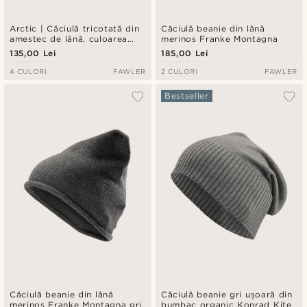
Arctic | Căciulă tricotată din
Căciulă beanie din lână
amestec de lână, culoarea
merinos Franke Montagna
kaki
135,00 Lei
185,00 Lei
4 CULORI
FAWLER
2 CULORI
FAWLER
Bestseller
Căciulă beanie din lână
Căciulă beanie gri ușoară din
merinos Franke Montagna gri
bumbac organic Konrad Kite