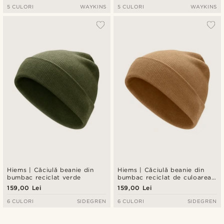
5 CULORI
WAYKINS
5 CULORI
WAYKINS
Hiems | Căciulă beanie din
Hiems | Căciulă beanie din
bumbac reciclat verde
bumbac reciclat de culoarea
nisipului
159,00 Lei
159,00 Lei
6 CULORI
SIDEGREN
6 CULORI
SIDEGREN