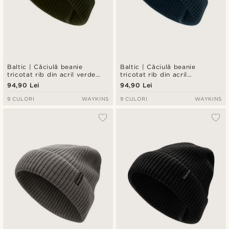
Baltic | Căciulă beanie
Baltic | Căciulă beanie
tricotat rib din acril verde
tricotat rib din acril
măsliniu
bleumarin
94,90 Lei
94,90 Lei
9 CULORI
WAYKINS
9 CULORI
WAYKINS