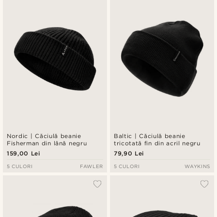
Cele mai noi
Preț crescător
Preț descrescător
Nordic | Căciulă beanie
Baltic | Căciulă beanie
Fisherman din lână negru
tricotată fin din acril negru
159,00 Lei
79,90 Lei
5 CULORI
FAWLER
5 CULORI
WAYKINS