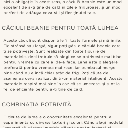
nici o obligație în acest sens, o căciulă beanie este un mod
excelent de a-ți ține de cald în zilele friguroase, și un mod
perfect de adăuga ceva stil și fler ținutei tale.
CĂCIULI BEANIE PENTRU TOATĂ LUMEA
Aceste căciuli sunt disponibile în toate formele și mărimile.
Fie strânsă sau largă, sigur poți găsi o căciulă beanie care
ți se potrivește. Sunt realizate din toate tipurile de
materialele, deci trebuie să alegi ce se potrivește mai bine
pentru vremea cu care ai de-a face. Lâna este o alegere
preferată pentru vremea mai rece, iar bumbacul merge
bine când nu e încă chiar atât de frig. Poți căuta de
asemenea ceva realizat dintr-un material inteligent. Aceste
materiale respiră mai bine în caz că se umezesc, și sunt la
fel de eficiente pentru a-ți ține de cald.
COMBINAȚIA POTRIVITĂ
O ținută de iarnă e o oportunitate excelentă pentru a
experimenta cu diverse texturi și culori. Când alegi modelul,
încearcă să păstrezi modele diferite pentru jachetă și