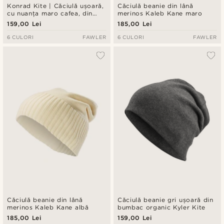
Konrad Kite | Căciulă ușoară,
Căciulă beanie din lână
cu nuanța maro cafea, din
merinos Kaleb Kane maro
bumbac organic
159,00 Lei
185,00 Lei
6 CULORI
FAWLER
6 CULORI
FAWLER
Căciulă beanie din lână
Căciulă beanie gri ușoară din
merinos Kaleb Kane albă
bumbac organic Kyler Kite
185,00 Lei
159,00 Lei