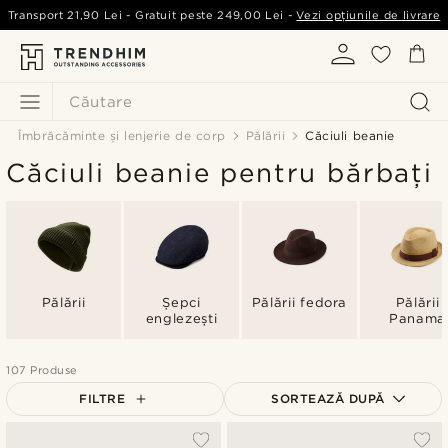
Transport
21,90 Lei
- Gratuit peste
249,00 Lei
-
Vezi opțiunile de livrare
Căutare
Îmbrăcăminte și lenjerie de corp
Pălării
Căciuli beanie
Căciuli beanie pentru bărbați
Pălării
Șepci
Pălării fedora
Pălării
englezești
Panama
107 Produse
FILTRE
SORTEAZĂ DUPĂ
Cele mai populare