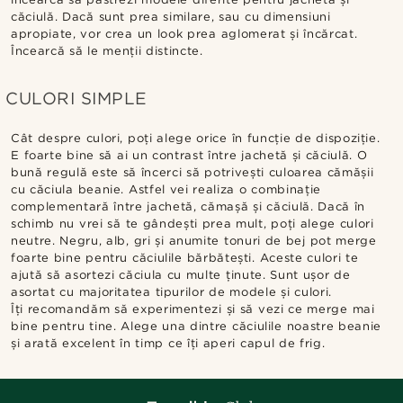
căciulă. Dacă sunt prea similare, sau cu dimensiuni
apropiate, vor crea un look prea aglomerat și încărcat.
Încearcă să le menții distincte.
CULORI SIMPLE
Cât despre culori, poți alege orice în funcție de dispoziție.
E foarte bine să ai un contrast între jachetă și căciulă. O
bună regulă este să încerci să potrivești culoarea cămășii
cu căciula beanie. Astfel vei realiza o combinație
complementară între jachetă, cămașă și căciulă. Dacă în
schimb nu vrei să te gândești prea mult, poți alege culori
neutre. Negru, alb, gri și anumite tonuri de bej pot merge
foarte bine pentru căciulile bărbătești. Aceste culori te
ajută să asortezi căciula cu multe ținute. Sunt ușor de
asortat cu majoritatea tipurilor de modele și culori.
Îți recomandăm să experimentezi și să vezi ce merge mai
bine pentru tine. Alege una dintre căciulile noastre beanie
și arată excelent în timp ce îți aperi capul de frig.