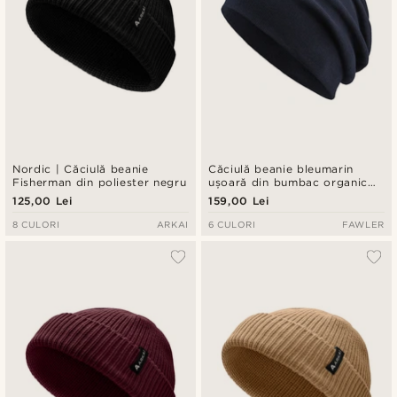
Nordic | Căciulă beanie
Căciulă beanie bleumarin
Fisherman din poliester negru
ușoară din bumbac organic
Kyler Kite
125,00 Lei
159,00 Lei
8 CULORI
ARKAI
6 CULORI
FAWLER