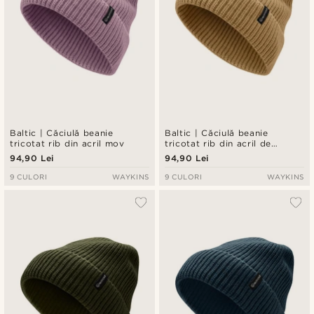
Baltic | Căciulă beanie
Baltic | Căciulă beanie
tricotat rib din acril mov
tricotat rib din acril de
culoarea nisipului
94,90 Lei
94,90 Lei
9 CULORI
WAYKINS
9 CULORI
WAYKINS