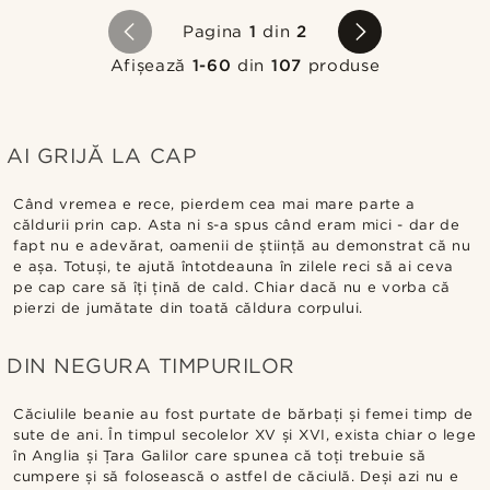
Pagina
1
din
2
Afișează
1-60
din
107
produse
AI GRIJĂ LA CAP
Când vremea e rece, pierdem cea mai mare parte a
căldurii prin cap. Asta ni s-a spus când eram mici - dar de
fapt nu e adevărat, oamenii de știință au demonstrat că nu
e așa. Totuși, te ajută întotdeauna în zilele reci să ai ceva
pe cap care să îți țină de cald. Chiar dacă nu e vorba că
pierzi de jumătate din toată căldura corpului.
DIN NEGURA TIMPURILOR
Căciulile beanie au fost purtate de bărbați și femei timp de
sute de ani. În timpul secolelor XV și XVI, exista chiar o lege
în Anglia și Țara Galilor care spunea că toți trebuie să
cumpere și să folosească o astfel de căciulă. Deși azi nu e