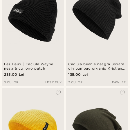
Les Deux | Căciulă Wayne
Căciulă beanie neagră ușoară
neagră cu logo patch
din bumbac organic Kristian
Kite
235,00 Lei
135,00 Lei
3 CULORI
LES DEUX
2 CULORI
FAWLER