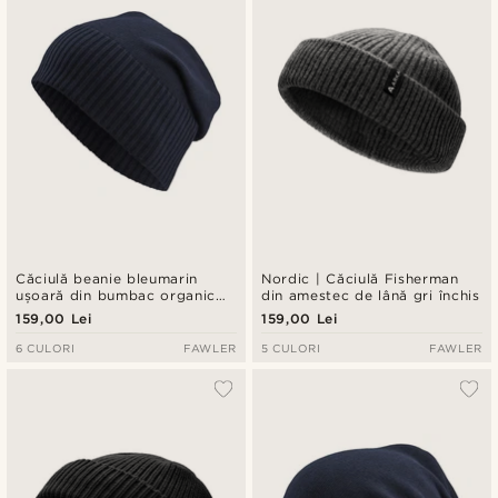
Căciulă beanie bleumarin
Nordic | Căciulă Fisherman
ușoară din bumbac organic
din amestec de lână gri închis
Konrad Kite
159,00 Lei
159,00 Lei
6 CULORI
FAWLER
5 CULORI
FAWLER