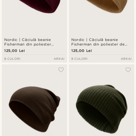
Nordic | Căciulă beanie
Nordic | Căciulă beanie
Fisherman din poliester
Fisherman din poliester de
bordo
culoarea nisipului
125,00 Lei
125,00 Lei
8 CULORI
ARKAI
8 CULORI
ARKAI