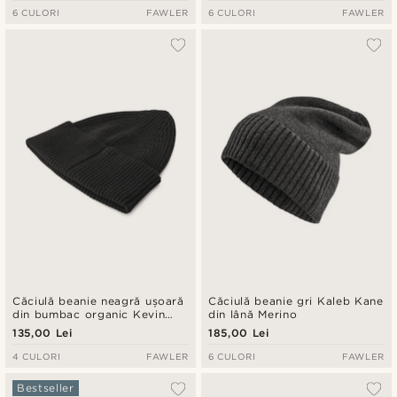
6 CULORI
FAWLER
6 CULORI
FAWLER
Căciulă beanie neagră ușoară
Căciulă beanie gri Kaleb Kane
din bumbac organic Kevin
din lână Merino
Kite
135,00 Lei
185,00 Lei
4 CULORI
FAWLER
6 CULORI
FAWLER
Bestseller