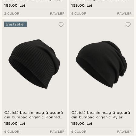
185,00 Lei
159,00 Lei
2 CULORI
FAWLER
6 CULORI
FAWLER
Bestseller
Căciulă beanie neagră ușoară
Căciulă beanie neagră ușoară
din bumbac organic Konrad
din bumbac organic Kyler
Kite
Kite
159,00 Lei
159,00 Lei
6 CULORI
FAWLER
6 CULORI
FAWLER