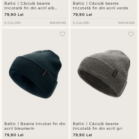
Baltic | Căciulă beanie
Baltic | Căciulă beanie
tricotată fin din acril alb
tricotată fin din acril verde
închis
79,90 Lei
79,90 Lei
5 CULORI
WAYKINS
5 CULORI
WAYKINS
Baltic | Beanie tricotat fin din
Baltic | Căciulă beanie
acril bleumarin
tricotată fin din acril gri
79,90 Lei
79,90 Lei