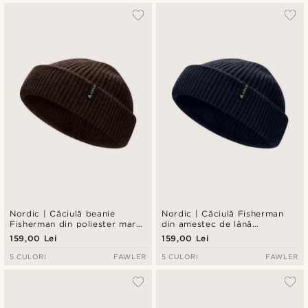
Nordic | Căciulă beanie
Nordic | Căciulă Fisherman
Fisherman din poliester maro
din amestec de lână
închis
bleumarin
159,00 Lei
159,00 Lei
5 CULORI
FAWLER
5 CULORI
FAWLER