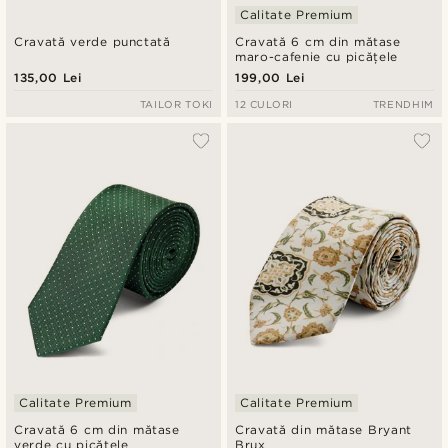
Calitate Premium
Cravată verde punctată
Cravată 6 cm din mătase
maro-cafenie cu picățele
135,00 Lei
199,00 Lei
TAILOR TOKI
12 CULORI
TRENDHIM
Calitate Premium
Calitate Premium
Cravată 6 cm din mătase
Cravată din mătase Bryant
verde cu picățele
Brux