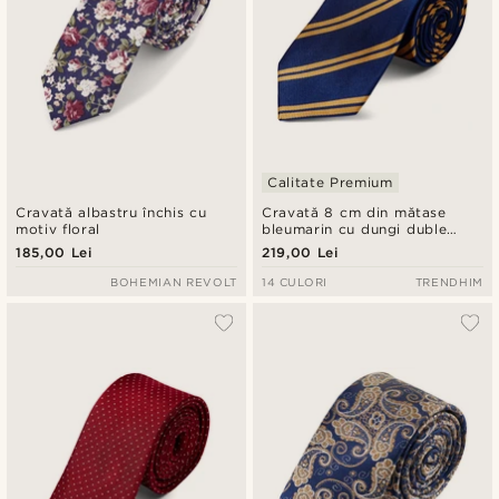
Calitate Premium
Cravată albastru închis cu
Cravată 8 cm din mătase
motiv floral
bleumarin cu dungi duble
aurii
185,00 Lei
219,00 Lei
BOHEMIAN REVOLT
14 CULORI
TRENDHIM