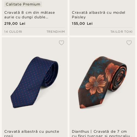
Calitate Premium
Cravată 8 cm din mătase
Cravată albastră cu model
aurie cu dungi duble
Paisley
bleumarin
219,00 Lei
155,00 Lei
14 CULORI
TRENDHIM
TAILOR TOKI
Cravată albastră cu puncte
Dianthus | Cravată de 7 cm
roșii
cu flori turcoaz și portocaliu