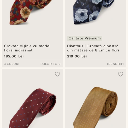
Calitate Premium
Cravată vișinie cu model
Dianthus | Cravată albastră
floral îndrăzneț
din mătase de 8 cm cu flori
185,00 Lei
219,00 Lei
3 CULORI
TAILOR TOKI
TRENDHIM