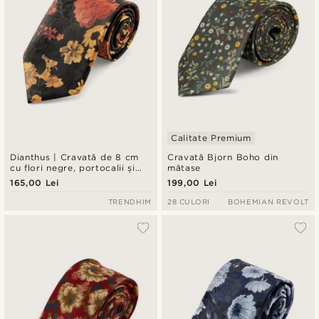
Calitate Premium
Dianthus | Cravată de 8 cm
Cravată Bjorn Boho din
cu flori negre, portocalii și
mătase
galbene
165,00 Lei
199,00 Lei
TRENDHIM
28 CULORI
BOHEMIAN REVOLT