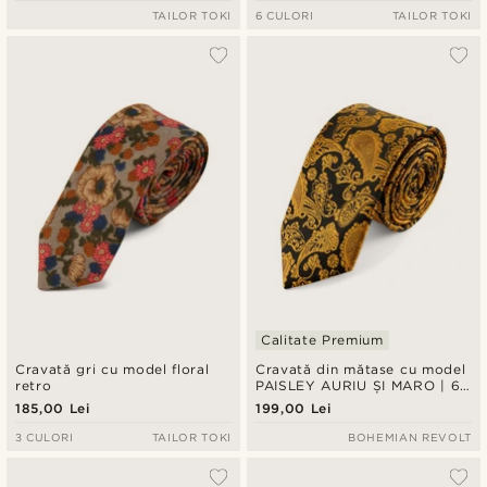
TAILOR TOKI
6 CULORI
TAILOR TOKI
Calitate Premium
Cravată gri cu model floral
Cravată din mătase cu model
retro
PAISLEY AURIU ȘI MARO | 6
cm
185,00 Lei
199,00 Lei
3 CULORI
TAILOR TOKI
BOHEMIAN REVOLT