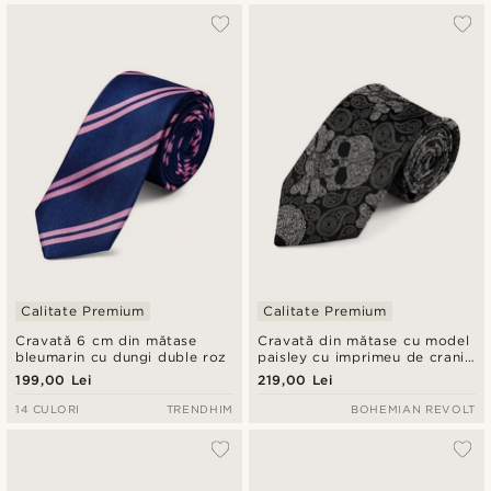
Calitate Premium
Calitate Premium
Cravată 6 cm din mătase
Cravată din mătase cu model
bleumarin cu dungi duble roz
paisley cu imprimeu de cranii
negru și gri | 8 cm
199,00 Lei
219,00 Lei
14 CULORI
TRENDHIM
BOHEMIAN REVOLT