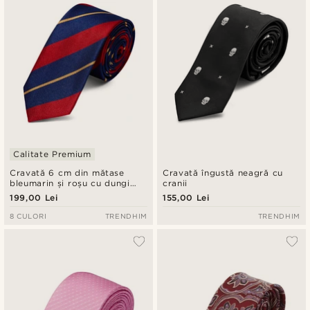
Calitate Premium
Cravată 6 cm din mătase
Cravată îngustă neagră cu
bleumarin și roșu cu dungi
cranii
aurii
199,00 Lei
155,00 Lei
8 CULORI
TRENDHIM
TRENDHIM