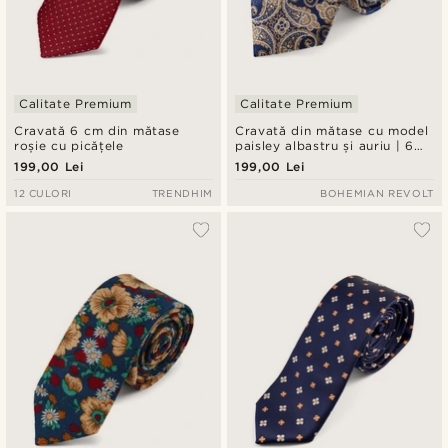
Calitate Premium
Calitate Premium
Cravată 6 cm din mătase
Cravată din mătase cu model
roșie cu picățele
paisley albastru și auriu | 6
cm
199,00 Lei
199,00 Lei
12 CULORI
TRENDHIM
BOHEMIAN REVOLT