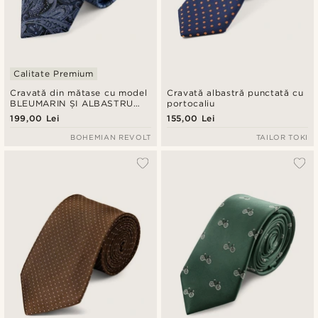
Calitate Premium
Cravată din mătase cu model
Cravată albastră punctată cu
BLEUMARIN ȘI ALBASTRU
portocaliu
DESCHIS | 6 cm
199,00 Lei
155,00 Lei
BOHEMIAN REVOLT
TAILOR TOKI