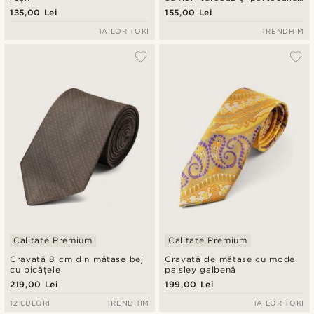
închis
135,00 Lei
155,00 Lei
TAILOR TOKI
TRENDHIM
Calitate Premium
Calitate Premium
Cravată 8 cm din mătase bej
Cravată de mătase cu model
cu picățele
paisley galbenă
219,00 Lei
199,00 Lei
12 CULORI
TRENDHIM
TAILOR TOKI