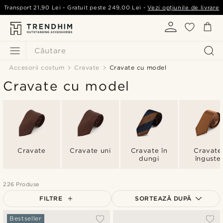
Transport
21,90 Lei
- Gratuit peste
249,00 Lei
-
Vezi opțiunile de livrare
Căutare
Accesorii costum
Cravate
Cravate cu model
Cravate cu model
Cravate
Cravate uni
Cravate în
Cravate
dungi
înguste
226 Produse
FILTRE
SORTEAZĂ DUPĂ
Cele mai populare
Bestseller