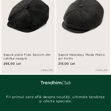
Șapcă plată Fido Spicchi din
Șapcă Newsboy Moda Malco
catifea neagră
gri închis
265,00 Lei
215,00 Lei
FAWLER
FAWLER
Fii primul care află despre noutăți, ultimele tendințe
și oferte speciale.