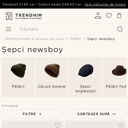
Transport
21,90 Lei
- Gratuit peste
249,00 Lei
-
Vezi opțiunile de livrare
Căutare
Îmbrăcăminte și lenjerie de corp
Pălării
Șepci newsboy
Șepci newsboy
Pălării
Căciuli beanie
Șepci
Pălării fed
englezești
4 Produse
FILTRE
SORTEAZĂ DUPĂ
Cele mai populare