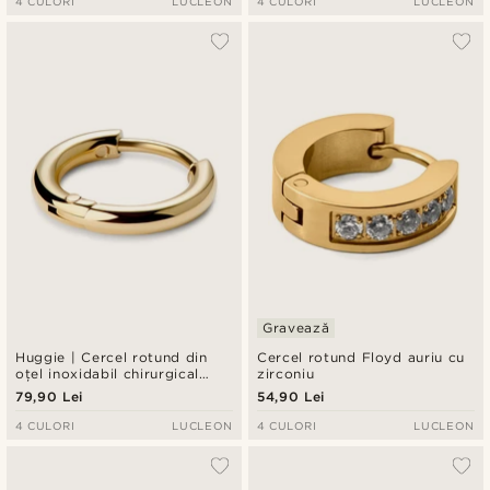
4 CULORI
LUCLEON
4 CULORI
LUCLEON
Gravează
Huggie | Cercel rotund din
Cercel rotund Floyd auriu cu
oțel inoxidabil chirurgical
zirconiu
auriu de 7 mm
79,90 Lei
54,90 Lei
4 CULORI
LUCLEON
4 CULORI
LUCLEON