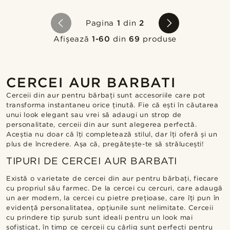
Pagina
1
din
2
Afișează
1-60
din
69
produse
CERCEI AUR BARBATI
Cerceii din aur pentru bărbați sunt accesoriile care pot
transforma instantaneu orice ținută. Fie că ești în căutarea
unui look elegant sau vrei să adaugi un strop de
personalitate, cerceii din aur sunt alegerea perfectă.
Aceștia nu doar că îți completează stilul, dar îți oferă și un
plus de încredere. Așa că, pregătește-te să strălucești!
TIPURI DE CERCEI AUR BARBATI
Există o varietate de cercei din aur pentru bărbați, fiecare
cu propriul său farmec. De la cercei cu cercuri, care adaugă
un aer modern, la cercei cu pietre prețioase, care îți pun în
evidență personalitatea, opțiunile sunt nelimitate. Cerceii
cu prindere tip șurub sunt ideali pentru un look mai
sofisticat, în timp ce cerceii cu cârlig sunt perfecti pentru