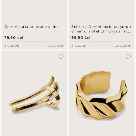
Cercel auriu cu cruce și inel
Sentio | Cercel auriu cu șurub
8 mm din oțel chirurgical Yin
Yang
79,90 Lei
69,90 Lei
5 CULORI
LUCLEON
2 CULORI
LUCLEON