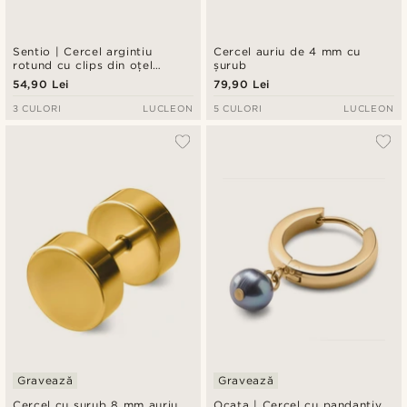
Sentio | Cercel argintiu
Cercel auriu de 4 mm cu
rotund cu clips din oțel
șurub
chirurgical și zirconiu
54,90 Lei
79,90 Lei
3 CULORI
LUCLEON
5 CULORI
LUCLEON
Gravează
Gravează
Cercel cu șurub 8 mm auriu
Ocata | Cercel cu pandantiv