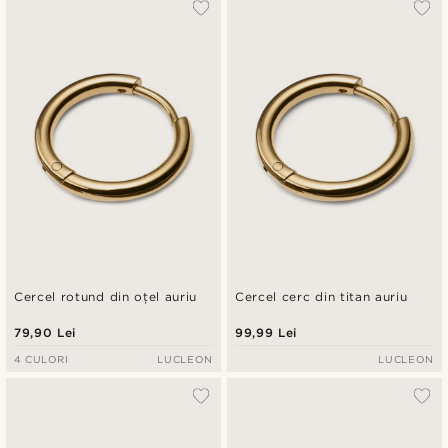
Cele mai populare
Cele mai noi
Preț crescător
Preț descrescător
Cercel rotund din oțel auriu
Cercel cerc din titan auriu
79,90 Lei
99,99 Lei
4 CULORI
LUCLEON
LUCLEON