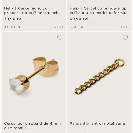
Helix | Cercel auriu cu
Helix | Cercel cu prindere tip
prindere tip cuff pentru helix
cuff auriu cu model deformat,
de 8 mm
79,90 Lei
69,90 Lei
3 CULORI
OTSU
3 CULORI
OTSU
Cercel auriu rotund de 4 mm
Pandantiv lanț din oțel auriu
cu zirconiu