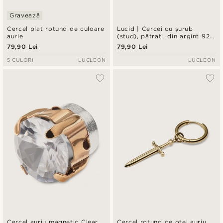
Gravează
Cercel plat rotund de culoare
Lucid | Cercei cu șurub
aurie
(stud), pătrați, din argint 925
cu aspect auriu, cu zirconiu
79,90 Lei
79,90 Lei
de 8mm
5 CULORI
LUCLEON
LUCLEON
Cercel auriu magnetic Clear
Cercel rotund de oțel auriu