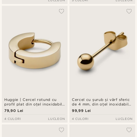
Huggie | Cercel rotund cu
Cercel cu șurub și vârf sferic
profil plat din oțel inoxidabil
de 4 mm, din oțel inoxidabil
auriu de 7 mm
auriu
79,90 Lei
99,99 Lei
4 CULORI
LUCLEON
4 CULORI
LUCLEON