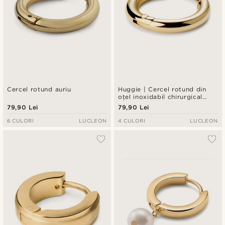
Cercel rotund auriu
Huggie | Cercel rotund din
oțel inoxidabil chirurgical
auriu de 8 mm
79,90 Lei
79,90 Lei
6 CULORI
LUCLEON
4 CULORI
LUCLEON