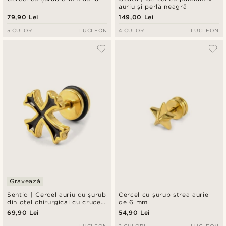
auriu și perlă neagră
79,90 Lei
149,00 Lei
5 CULORI
LUCLEON
4 CULORI
LUCLEON
Gravează
Sentio | Cercel auriu cu șurub
Cercel cu șurub strea aurie
din oțel chirurgical cu cruce
de 6 mm
cavalerească
69,90 Lei
54,90 Lei
LUCLEON
3 CULORI
LUCLEON