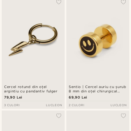
Cercel rotund din oțel
Sentio | Cercel auriu cu șurub
argintiu cu pandantiv fulger
8 mm din oțel chirurgical
Smiley
79,90 Lei
69,90 Lei
3 CULORI
LUCLEON
2 CULORI
LUCLEON