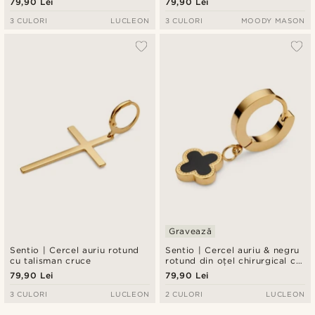
79,90 Lei
79,90 Lei
3 CULORI
LUCLEON
3 CULORI
MOODY MASON
Gravează
Sentio | Cercel auriu rotund
Sentio | Cercel auriu & negru
cu talisman cruce
rotund din oțel chirurgical cu
pandantiv cruce
79,90 Lei
79,90 Lei
3 CULORI
LUCLEON
2 CULORI
LUCLEON