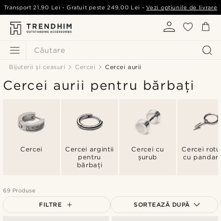
Transport
21,90 Lei
- Gratuit peste
249,00 Lei
-
Vezi opțiunile de livrare
Căutare
Bijuterii și ceasuri
Cercei
Cercei aurii
Cercei aurii pentru bărbați
Cercei
Cercei argintii
Cercei cu
Cercei rotu
pentru
șurub
cu pandan
bărbați
69 Produse
FILTRE
SORTEAZĂ DUPĂ