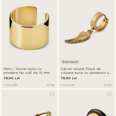
Gravează
Helix | Cercel auriu cu
Cercel rotund Floyd de
prindere tip cuff, de 10 mm
culoare aurie cu pandantiv cu
aripă
79,90 Lei
79,90 Lei
3 CULORI
OTSU
4 CULORI
OTSU