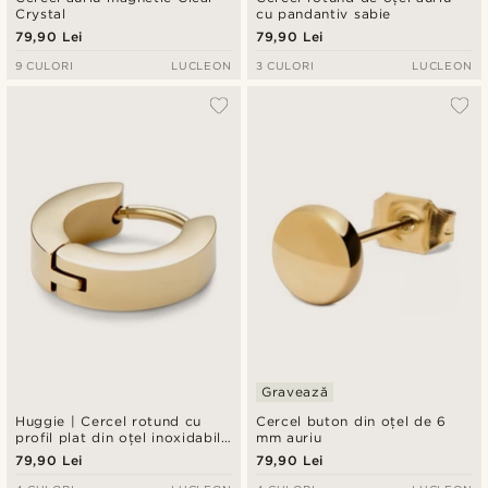
Crystal
cu pandantiv sabie
79,90 Lei
79,90 Lei
9 CULORI
LUCLEON
3 CULORI
LUCLEON
Gravează
Huggie | Cercel rotund cu
Cercel buton din oțel de 6
profil plat din oțel inoxidabil
mm auriu
auriu de 6 mm
79,90 Lei
79,90 Lei