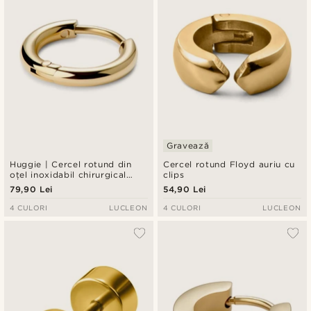
Gravează
Huggie | Cercel rotund din
Cercel rotund Floyd auriu cu
oțel inoxidabil chirurgical
clips
auriu de 6 mm
79,90 Lei
54,90 Lei
4 CULORI
LUCLEON
4 CULORI
LUCLEON