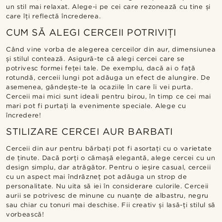
un stil mai relaxat. Alege-i pe cei care rezonează cu tine și
care îți reflectă încrederea.
CUM SĂ ALEGI CERCEII POTRIVIȚI
Când vine vorba de alegerea cerceilor din aur, dimensiunea
și stilul contează. Asigură-te că alegi cercei care se
potrivesc formei feței tale. De exemplu, dacă ai o față
rotundă, cerceii lungi pot adăuga un efect de alungire. De
asemenea, gândește-te la ocaziile în care îi vei purta.
Cerceii mai mici sunt ideali pentru birou, în timp ce cei mai
mari pot fi purtați la evenimente speciale. Alege cu
încredere!
STILIZARE CERCEI AUR BARBATI
Cerceii din aur pentru bărbați pot fi asortați cu o varietate
de ținute. Dacă porți o cămașă elegantă, alege cercei cu un
design simplu, dar atrăgător. Pentru o ieșire casual, cerceii
cu un aspect mai îndrăzneț pot adăuga un strop de
personalitate. Nu uita să iei în considerare culorile. Cerceii
aurii se potrivesc de minune cu nuanțe de albastru, negru
sau chiar cu tonuri mai deschise. Fii creativ și lasă-ți stilul să
vorbească!