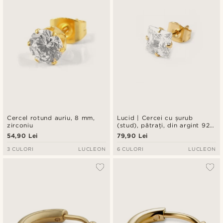
Cercel rotund auriu, 8 mm,
Lucid | Cercei cu șurub
zirconiu
(stud), pătrați, din argint 925
cu aspect auriu, cu zirconiu
54,90 Lei
79,90 Lei
de 6mm
3 CULORI
LUCLEON
6 CULORI
LUCLEON