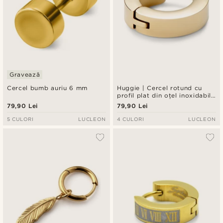
Gravează
Cercel bumb auriu 6 mm
Huggie | Cercel rotund cu
profil plat din oțel inoxidabil
auriu de 8 mm
79,90 Lei
79,90 Lei
5 CULORI
LUCLEON
4 CULORI
LUCLEON