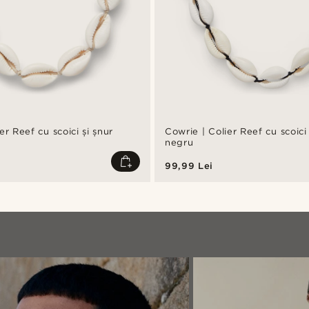
er Reef cu scoici și șnur
Cowrie | Colier Reef cu scoici 
s
negru
99,99 Lei