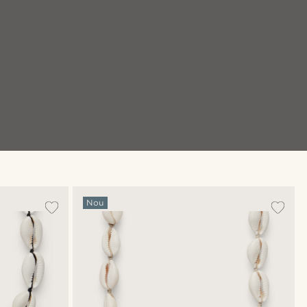
ră look-ul
Cumpără look-ul
Nou