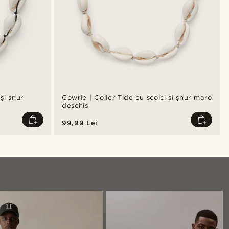
și șnur
Cowrie | Colier Tide cu scoici și șnur maro
deschis
99,99 Lei