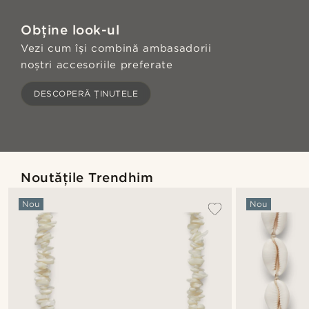
Obține look-ul
Vezi cum își combină ambasadorii
noștri accesoriile preferate
DESCOPERĂ ȚINUTELE
Noutățile Trendhim
Nou
Nou