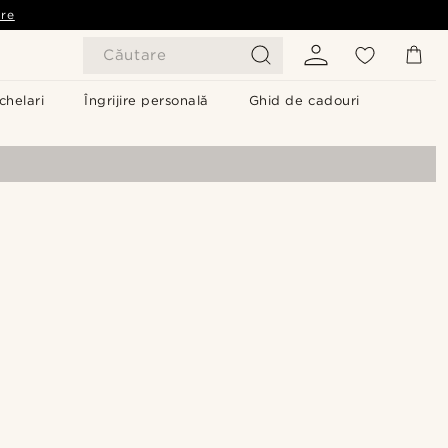
are
Căutare
chelari
Îngrijire personală
Ghid de cadouri