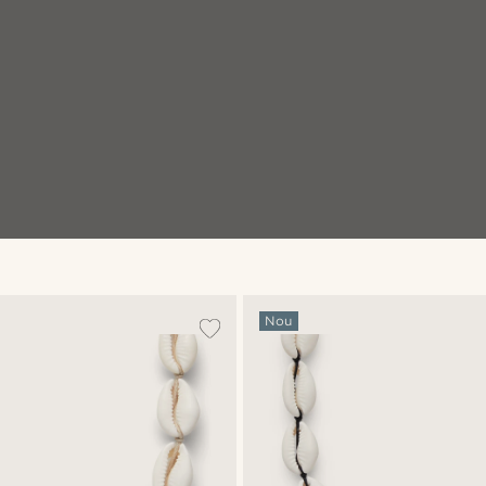
Cumpără look-ul
Cumpă
@jaimedeelgado
Nou