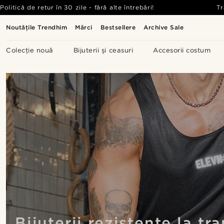
Politică de retur în 30 zile - fără alte întrebări!
Tr
Noutățile Trendhim
Mărci
Bestsellere
Archive Sale
Colecție nouă
Bijuterii și ceasuri
Accesorii costum
Bijuterii rezistente la tr