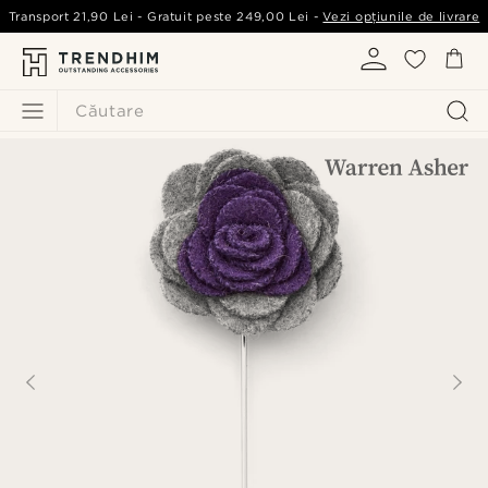
Transport
21,90 Lei
- Gratuit peste
249,00 Lei
-
Vezi opțiunile de livrare
Căutare