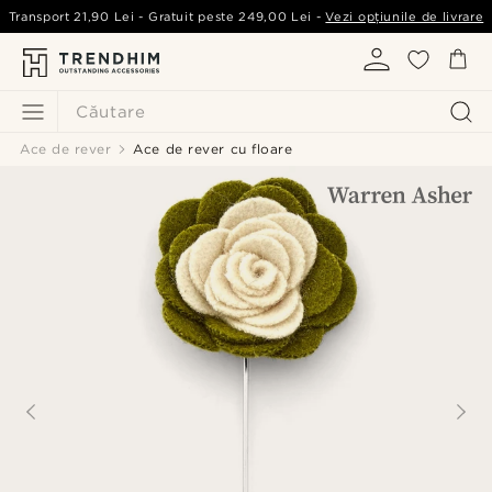
Transport
21,90 Lei
- Gratuit peste
249,00 Lei
-
Vezi opțiunile de livrare
Căutare
Ace de rever
Ace de rever cu floare