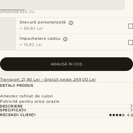
UPGRADEAZĂ CU
Gravură personalizată
+
69,90 Lei
Împachetare cadou
+
19,90 Lei
ADAUGĂ ÎN COȘ
Transport 21,90 Lei - Gratuit peste 249,00 Lei
DETALII PRODUS
Amestec rafinat de culori
Potrivită pentru orice ocazie
DESCRIERE
SPECIFICAȚII
RECENZII CLIENȚI
4.6