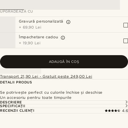
UPGRADEAZĂ CU
Gravură personalizată
+
69,90 Lei
Împachetare cadou
+
19,90 Lei
ADAUGĂ ÎN COȘ
Transport 21,90 Lei - Gratuit peste 249,00 Lei
DETALII PRODUS
Se potrivește perfect cu culorile închise și deschise
Un accesoriu pentru toate timpurile
DESCRIERE
SPECIFICAȚII
RECENZII CLIENȚI
4.6