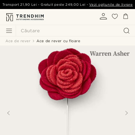
Transport
21,90 Lei
- Gratuit peste
249,00 Lei
-
Vezi opțiunile de livrare
Căutare
Ace de rever
Ace de rever cu floare