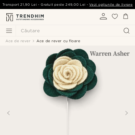
Transport
21,90 Lei
- Gratuit peste
249,00 Lei
-
Vezi opțiunile de livrare
Căutare
Ace de rever
Ace de rever cu floare