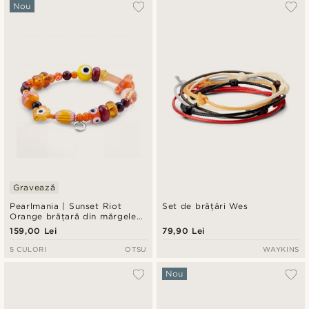
Cele mai populare
Nou
Cele mai noi
Preț crescător
Preț descrescător
Gravează
Pearlmania | Sunset Riot
Set de brățări Wes
Orange brățară din mărgele
de sticlă
159,00 Lei
79,90 Lei
5 CULORI
OTSU
WAYKINS
Nou