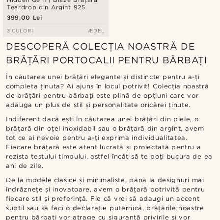
Teardrop din Argint 925
399,00 Lei
3 CULORI
ÆDEL
DESCOPERĂ COLECȚIA NOASTRĂ DE
BRĂȚĂRI PORTOCALII PENTRU BĂRBAȚI
În căutarea unei brățări elegante și distincte pentru a-ți
completa ținuta? Ai ajuns în locul potrivit! Colecția noastră
de brățări pentru bărbați este plină de opțiuni care vor
adăuga un plus de stil și personalitate oricărei ținute.
Indiferent dacă ești în căutarea unei brățări din piele, o
brățară din oțel inoxidabil sau o brățară din argint, avem
tot ce ai nevoie pentru a-ți exprima individualitatea.
Fiecare brățară este atent lucrată și proiectată pentru a
rezista testului timpului, astfel încât să te poți bucura de ea
ani de zile.
De la modele clasice și minimaliste, până la designuri mai
îndrăznețe și inovatoare, avem o brățară potrivită pentru
fiecare stil și preferință. Fie că vrei să adaugi un accent
subtil sau să faci o declarație puternică, brățările noastre
pentru bărbați vor atrage cu siguranță privirile și vor