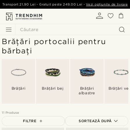
Transport
21,90 Lei
- Gratuit peste
249,00 Lei
-
Vezi opțiunile de livrare
Căutare
Brățări portocalii pentru
bărbați
Brățări
Brățări bej
Brățări
Brățări ver
albastre
11 Produse
FILTRE
SORTEAZĂ DUPĂ