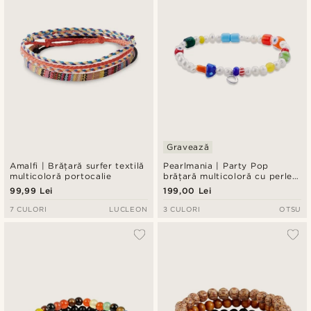
Gravează
Amalfi | Brățară surfer textilă
Pearlmania | Party Pop
multicoloră portocalie
brățară multicoloră cu perle
de apă dulce și mărgele de
99,99 Lei
199,00 Lei
sticlă
7 CULORI
LUCLEON
3 CULORI
OTSU