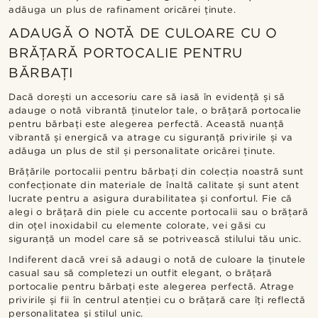
adăuga un plus de rafinament oricărei ținute.
ADAUGĂ O NOTĂ DE CULOARE CU O
BRĂȚARĂ PORTOCALIE PENTRU
BĂRBAȚI
Dacă dorești un accesoriu care să iasă în evidență și să
adauge o notă vibrantă ținutelor tale, o brățară portocalie
pentru bărbați este alegerea perfectă. Această nuanță
vibrantă și energică va atrage cu siguranță privirile și va
adăuga un plus de stil și personalitate oricărei ținute.
Brățările portocalii pentru bărbați din colecția noastră sunt
confecționate din materiale de înaltă calitate și sunt atent
lucrate pentru a asigura durabilitatea și confortul. Fie că
alegi o brățară din piele cu accente portocalii sau o brățară
din oțel inoxidabil cu elemente colorate, vei găsi cu
siguranță un model care să se potrivească stilului tău unic.
Indiferent dacă vrei să adaugi o notă de culoare la ținutele
casual sau să completezi un outfit elegant, o brățară
portocalie pentru bărbați este alegerea perfectă. Atrage
privirile și fii în centrul atenției cu o brățară care îți reflectă
personalitatea și stilul unic.