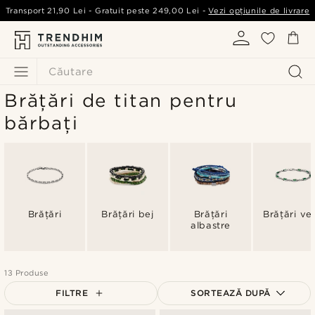
Transport
21,90 Lei
- Gratuit peste
249,00 Lei
-
Vezi opțiunile de livrare
Căutare
Brățări de titan pentru
bărbați
Brățări
Brățări bej
Brățări
Brățări ver
albastre
13 Produse
FILTRE
SORTEAZĂ DUPĂ