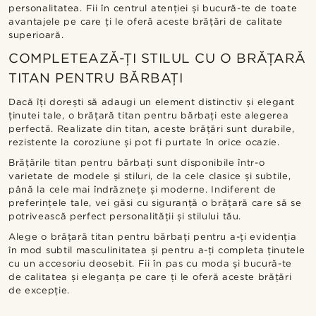
personalitatea. Fii în centrul atenției și bucură-te de toate
avantajele pe care ți le oferă aceste brățări de calitate
superioară.
COMPLETEAZĂ-ȚI STILUL CU O BRĂȚARĂ
TITAN PENTRU BĂRBAȚI
Dacă îți dorești să adaugi un element distinctiv și elegant
ținutei tale, o brățară titan pentru bărbați este alegerea
perfectă. Realizate din titan, aceste brățări sunt durabile,
rezistente la coroziune și pot fi purtate în orice ocazie.
Brățările titan pentru bărbați sunt disponibile într-o
varietate de modele și stiluri, de la cele clasice și subtile,
până la cele mai îndrăznețe și moderne. Indiferent de
preferințele tale, vei găsi cu siguranță o brățară care să se
potrivească perfect personalității și stilului tău.
Alege o brățară titan pentru bărbați pentru a-ți evidenția
în mod subtil masculinitatea și pentru a-ți completa ținutele
cu un accesoriu deosebit. Fii în pas cu moda și bucură-te
de calitatea și eleganța pe care ți le oferă aceste brățări
de excepție.