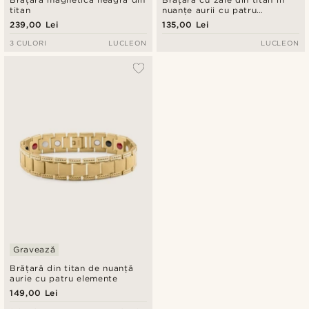
titan
nuanțe aurii cu patru
elemente
239,00 Lei
135,00 Lei
3 CULORI
LUCLEON
LUCLEON
Gravează
Brățară din titan de nuanță
aurie cu patru elemente
149,00 Lei