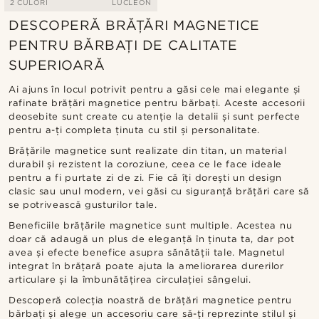
2 CULORI
LUCLEON
DESCOPERĂ BRĂȚĂRI MAGNETICE
PENTRU BĂRBAȚI DE CALITATE
SUPERIOARĂ
Ai ajuns în locul potrivit pentru a găsi cele mai elegante și
rafinate brățări magnetice pentru bărbați. Aceste accesorii
deosebite sunt create cu atenție la detalii și sunt perfecte
pentru a-ți completa ținuta cu stil și personalitate.
Brățările magnetice sunt realizate din titan, un material
durabil și rezistent la coroziune, ceea ce le face ideale
pentru a fi purtate zi de zi. Fie că îți dorești un design
clasic sau unul modern, vei găsi cu siguranță brățări care să
se potrivească gusturilor tale.
Beneficiile brățările magnetice sunt multiple. Acestea nu
doar că adaugă un plus de eleganță în ținuta ta, dar pot
avea și efecte benefice asupra sănătății tale. Magnetul
integrat în brățară poate ajuta la ameliorarea durerilor
articulare și la îmbunătățirea circulației sângelui.
Descoperă colecția noastră de brățări magnetice pentru
bărbați și alege un accesoriu care să-ți reprezinte stilul și