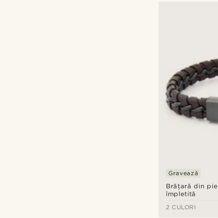
Gravează
Brățară din pi
împletită
2 CULORI