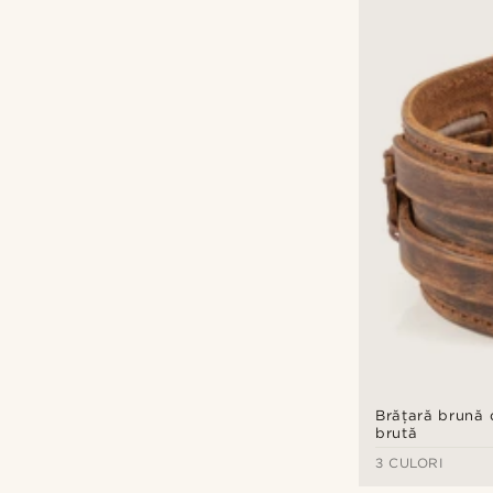
Brățară brună 
brută
3 CULORI