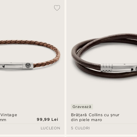
Gravează
 Vintage
Brățară Collins cu șnur
99,99 Lei
 mm
din piele maro
LUCLEON
5 CULORI