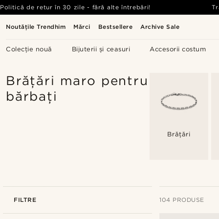
Politică de retur în 30 zile - fără alte întrebări!
Tr
Noutățile Trendhim
Mărci
Bestsellere
Archive Sale
Colecție nouă
Bijuterii și ceasuri
Accesorii costum
Brățări maro pentru
bărbați
Brățări
FILTRE
104 PRODUSE