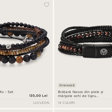
Gravează
ix - Set
Brățară Naxos din piele și
135,00 Lei
mărgele ochi de tigru
roșu
LUCLEON
14 CULORI