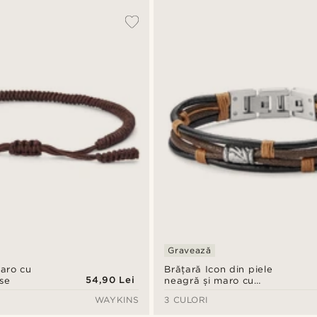
Gravează
aro cu
Brățară Icon din piele
54,90 Lei
se
neagră și maro cu
mărgele argintii
WAYKINS
3 CULORI