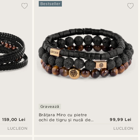
Cele mai populare
Bestseller
Cele mai noi
Preț crescător
Preț descrescător
Gravează
Brățara Miro cu pietre
159,00 Lei
99,99 Lei
ochi de tigru și nucă de
cocos
LUCLEON
LUCLEON