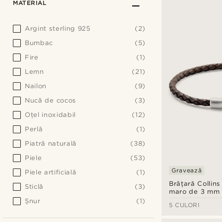
MATERIAL
Argint sterling 925
(2)
Bumbac
(5)
Fire
(1)
Lemn
(21)
Nailon
(9)
Nucă de cocos
(3)
Oţel inoxidabil
(12)
Perlă
(1)
Piatră naturală
(38)
Piele
(53)
Gravează
Piele artificială
(1)
Brățară Collins
Sticlă
(3)
maro de 3 mm
Șnur
(1)
5 CULORI