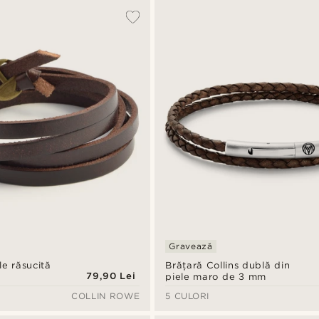
Gravează
le răsucită
Brățară Collins dublă din
79,90 Lei
o
piele maro de 3 mm
COLLIN ROWE
5 CULORI