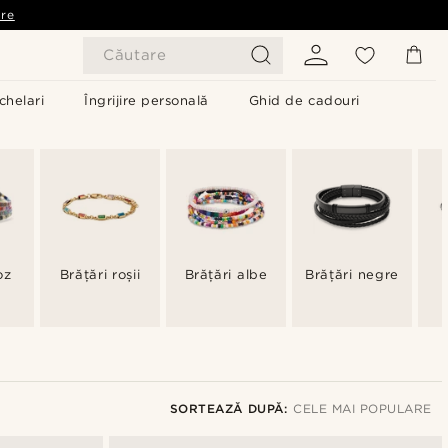
are
Căutare
chelari
Îngrijire personală
Ghid de cadouri
oz
Brățări roșii
Brățări albe
Brățări negre
SORTEAZĂ DUPĂ:
CELE MAI POPULARE