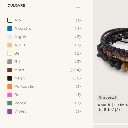
CULOARE
Alb
(1)
Albastru
(4)
Argint
(2)
Auriu
(3)
Bej
(2)
Gri
(3)
Maro
(104)
Negru
(36)
Portocaliu
(1)
Roz
(1)
Gravează
Verde
(3)
Amalfi | Calm M
de 5 brățări
Violet
(1)