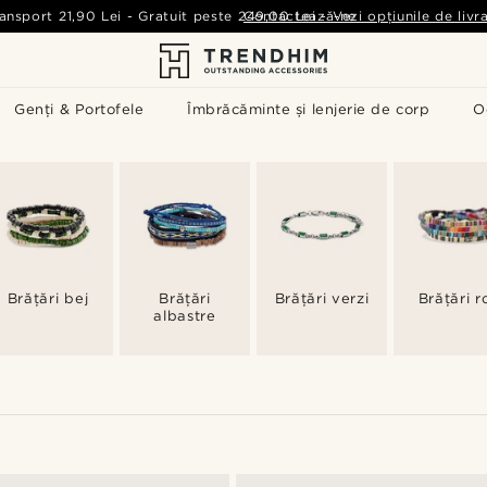
ansport
21,90 Lei
-
Gratuit peste
249,00 Lei
Contactează-ne
-
Vezi opțiunile de livr
Genți & Portofele
Îmbrăcăminte și lenjerie de corp
O
Brățări bej
Brățări
Brățări verzi
Brățări r
albastre