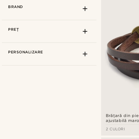
BRAND
PREȚ
PERSONALIZARE
Brățară din pie
Arkai
(11)
ajustabilă mar
Boss
(1)
2 CULORI
Collin Rowe
(8)