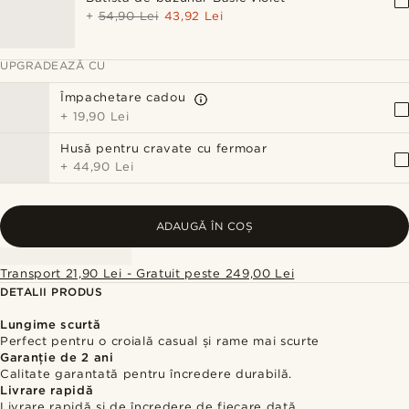
+
54,90 Lei
43,92 Lei
UPGRADEAZĂ CU
Împachetare cadou
+
19,90 Lei
Husă pentru cravate cu fermoar
+
44,90 Lei
ADAUGĂ ÎN COȘ
Transport 21,90 Lei - Gratuit peste 249,00 Lei
DETALII PRODUS
Lungime scurtă
Perfect pentru o croială casual și rame mai scurte
Garanție de 2 ani
Calitate garantată pentru încredere durabilă.
Livrare rapidă
Livrare rapidă și de încredere de fiecare dată.