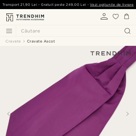
Transport
21,90 Lei
- Gratuit peste
249,00 Lei
-
Vezi opțiunile de livrare
Căutare
Cravate
Cravate Ascot