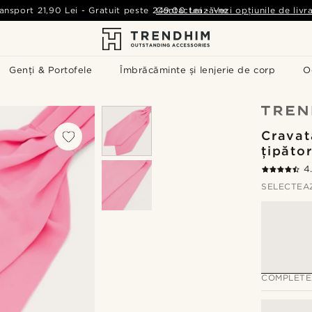
ansport
21,90 Lei
-
Gratuit peste
249,00 Lei
Contactează-ne
-
Vezi opțiunile de livr
Genți & Portofele
Îmbrăcăminte și lenjerie de corp
O
Cravat
țipăto
4
SELECTEA
COMPLETE