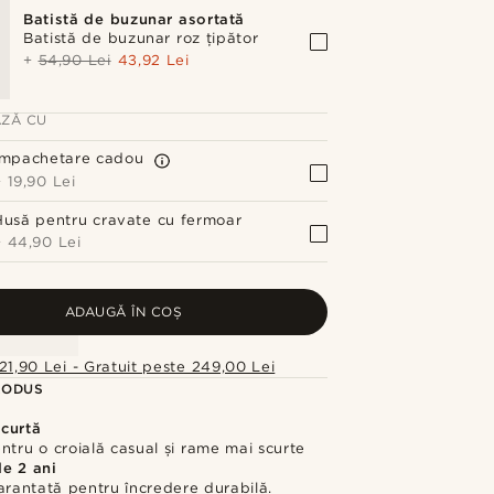
Batistă de buzunar asortată
Batistă de buzunar roz țipător
+
54,90 Lei
43,92 Lei
ZĂ CU
Împachetare cadou
+
19,90 Lei
Husă pentru cravate cu fermoar
+
44,90 Lei
ADAUGĂ ÎN COȘ
21,90 Lei - Gratuit peste 249,00 Lei
RODUS
curtă
ntru o croială casual și rame mai scurte
de 2 ani
arantată pentru încredere durabilă.