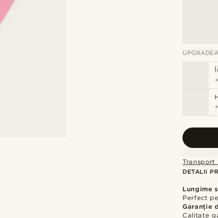
UPGRADEA
Transport 
DETALII P
Lungime s
Perfect pe
Garanție 
Calitate g