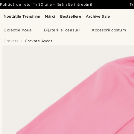
Politică de retur în 30 zile - fără alte întrebări!
Tr
Noutățile Trendhim
Mărci
Bestsellere
Archive Sale
Colecție nouă
Bijuterii și ceasuri
Accesorii costum
Cravate
Cravate Ascot