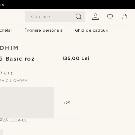
are
Căutare
chelari
Îngrijire personală
Ghid de cadouri
ă Basic roz
135,00 Lei
r
.7
(111)
ZĂ CULOAREA
+25
AZĂ LOOK-UL