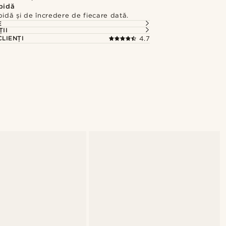
apidă
pidă și de încredere de fiecare dată.
E
ȚII
CLIENȚI
4.7