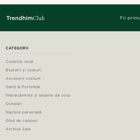
Fii prim
CATEGORII
Colecție nouă
Bijuterii și ceasuri
Accesorii costum
Genți & Portofele
Îmbrăcăminte și lenjerie de corp
Ochelari
Îngrijire personală
Ghid de cadouri
Archive Sale