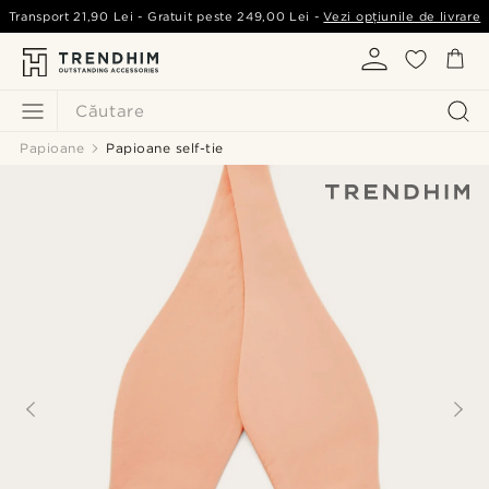
Transport
21,90 Lei
- Gratuit peste
249,00 Lei
-
Vezi opțiunile de livrare
Căutare
Papioane
Papioane self-tie