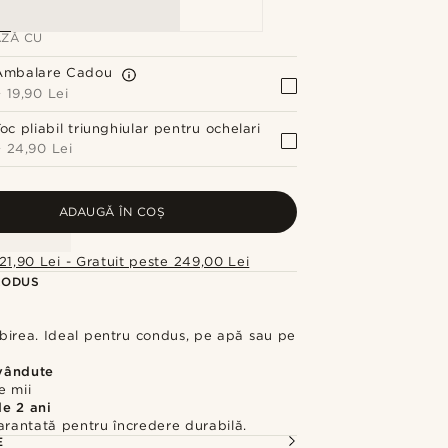
ZĂ CU
Ambalare Cadou
+
19,90 Lei
oc pliabil triunghiular pentru ochelari
+
24,90 Lei
ADAUGĂ ÎN COȘ
21,90 Lei - Gratuit peste 249,00 Lei
RODUS
birea. Ideal pentru condus, pe apă sau pe
vândute
e mii
de 2 ani
arantată pentru încredere durabilă.
E