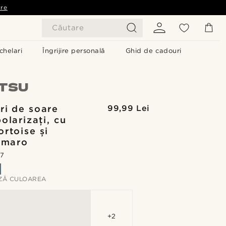
are
Căutare
chelari
Îngrijire personală
Ghid de cadouri
ri de soare
99,99 Lei
olarizați, cu
ortoise și
e maro
.7
ZĂ CULOAREA
+2