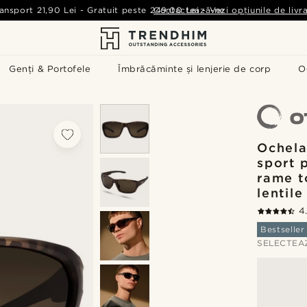
ansport
21,90 Lei
-
Gratuit peste
249,00 Lei
Contactează-ne
-
Vezi opțiunile de livr
Genți & Portofele
Îmbrăcăminte și lenjerie de corp
O
Ochela
sport p
rame t
lentil
4
Bestseller
SELECTEA