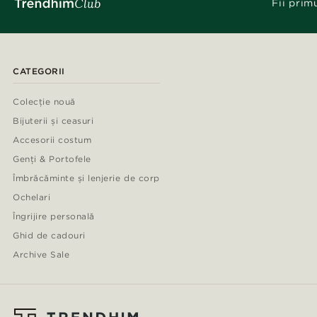
Fii prim
CATEGORII
Colecție nouă
Bijuterii și ceasuri
Accesorii costum
Genți & Portofele
Îmbrăcăminte și lenjerie de corp
Ochelari
Îngrijire personală
Ghid de cadouri
Archive Sale