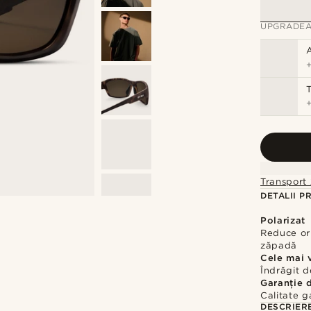
UPGRADEA
T
Transport 
DETALII P
Polarizat
Reduce or
zăpadă
Cele mai 
Îndrăgit d
Garanție 
Calitate g
DESCRIER