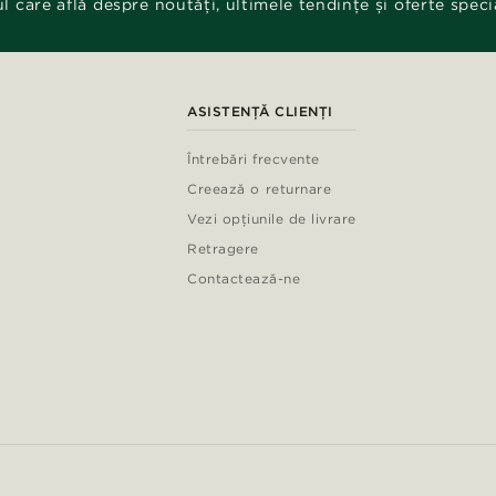
ul care află despre noutăți, ultimele tendințe și oferte speci
ASISTENȚĂ CLIENȚI
Întrebări frecvente
Creează o returnare
Vezi opțiunile de livrare
Retragere
Contactează-ne