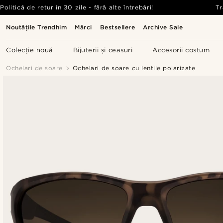
Politică de retur în 30 zile - fără alte întrebări!
Tr
Noutățile Trendhim
Mărci
Bestsellere
Archive Sale
Colecție nouă
Bijuterii și ceasuri
Accesorii costum
Ochelari de soare
Ochelari de soare cu lentile polarizate