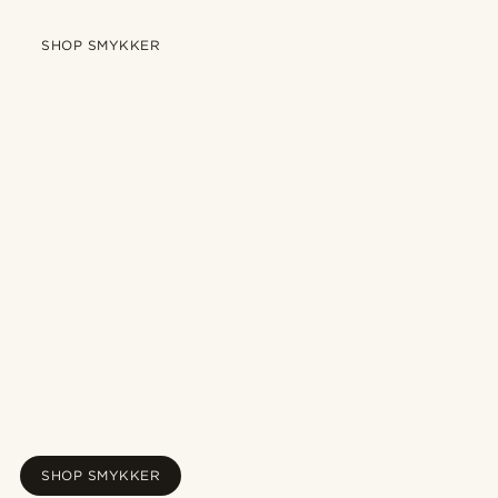
SHOP SMYKKER
Ny Pearlmania kollektion
SHOP SMYKKER