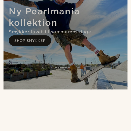
Ny Pearlmania
kollektion
Smykker lavet til sommerens dage
SHOP SMYKKER