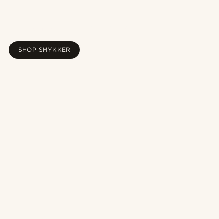
Ny Pearlmania kollektion
SHOP SMYKKER
Ny Pearlmania kollektion