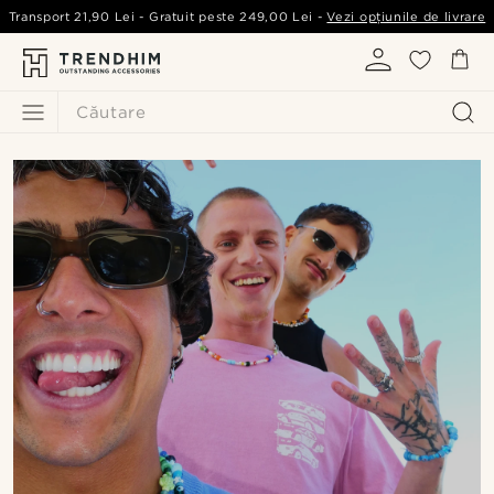
Transport
21,90 Lei
- Gratuit peste
249,00 Lei
-
Vezi opțiunile de livrare
Căutare