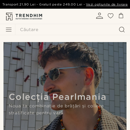
Transport
21,90 Lei
- Gratuit peste
249,00 Lei
-
Vezi opțiunile de livrare
Căutare
Colecția Pearlmania
Noua ta combinație de brățări și coliere
stratificate pentru vară