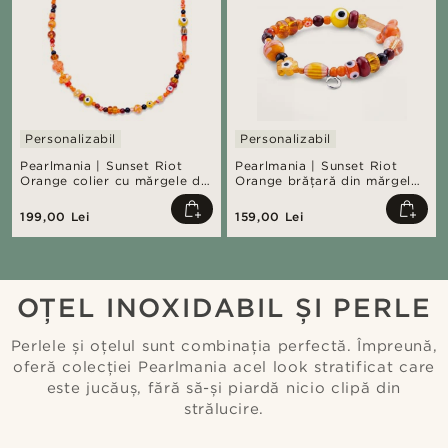
Personalizabil
Personalizabil
Pearlmania | Sunset Riot
Pearlmania | Sunset Riot
Orange colier cu mărgele din
Orange brățară din mărgele
sticlă
de sticlă
199,00 Lei
159,00 Lei
OȚEL INOXIDABIL ȘI PERLE
Perlele și oțelul sunt combinația perfectă. Împreună,
oferă colecției Pearlmania acel look stratificat care
este jucăuș, fără să-și piardă nicio clipă din
strălucire.