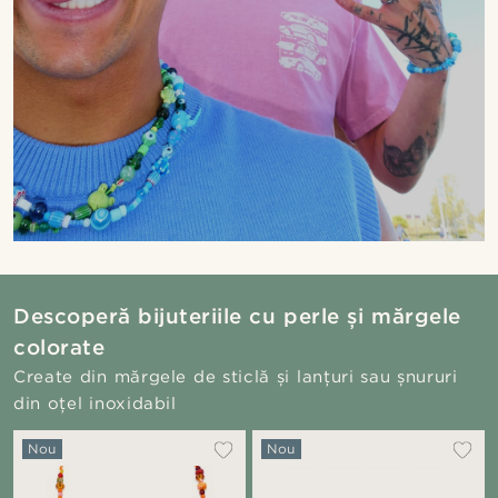
Descoperă bijuteriile cu perle și mărgele
colorate
Create din mărgele de sticlă și lanțuri sau șnururi
din oțel inoxidabil
Nou
Nou