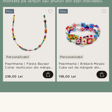
montate pe lanțuri sau șnururi din oțel inoxidabil.
Nou
Nou
Personalizabil
Personalizabil
Pearlmania | Fiesta Bazaar
Pearlmania | Brăţară Mosaic
Colier multicolor din mărgele
Cube set de mărgele din
de sticlă
sticlă multicolore
239,00 Lei
159,00 Lei
Cumpără look-ul
Cump
@daniigarciia01