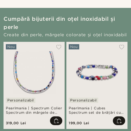
Cumpără bijuterii din oțel inoxidabil și
perle
Create din perle, mărgele colorate și oțel inoxidabil
Nou
Nou
Personalizabil
Personalizabil
Pearlmania | Spectrum Colier
Pearlmania | Cubes
Spectrum din mărgele de
Spectrum set de brățări cu
sticlă multicolore și oțel
mărgele din sticlă
inoxidabil
multicolore și oțel inoxidabil
319,00 Lei
199,00 Lei