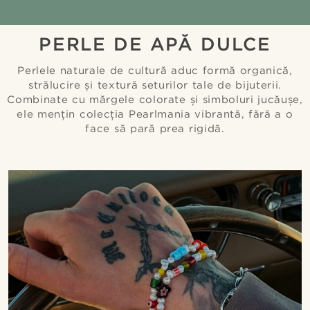
PERLE DE APĂ DULCE
Perlele naturale de cultură aduc formă organică,
strălucire și textură seturilor tale de bijuterii.
Combinate cu mărgele colorate și simboluri jucăușe,
ele mențin colecția Pearlmania vibrantă, fără a o
face să pară prea rigidă.