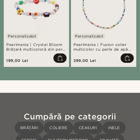
Personalizabil
Personalizabil
Pearlmania | Crystal Bloom
Pearlmania | Fusion colier
Brățară multicoloră din perle
multicolor cu perle de apă
de apă dulce și mărgele din
dulce & mărgele din sticlă
sticlă
199,00 Lei
399,00 Lei
Cumpără pe categorii
BRĂȚĂRI
COLIERE
CEASURI
INELE