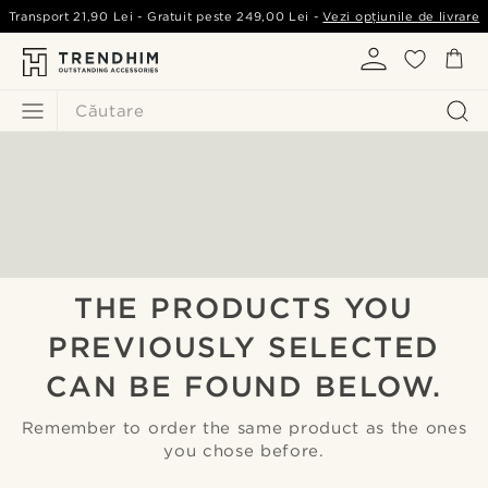
Transport
21,90 Lei
- Gratuit peste
249,00 Lei
-
Vezi opțiunile de livrare
Căutare
THE PRODUCTS YOU
PREVIOUSLY SELECTED
CAN BE FOUND BELOW.
Remember to order the same product as the ones
you chose before.