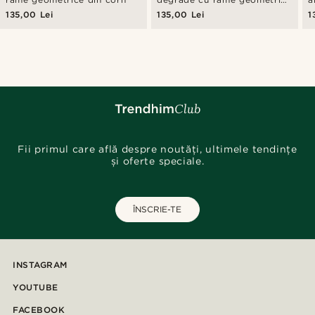
din corn
g
135,00 Lei
135,00 Lei
1
c
Fii primul care află despre noutăți, ultimele tendințe
și oferte speciale.
ÎNSCRIE-TE
INSTAGRAM
YOUTUBE
FACEBOOK