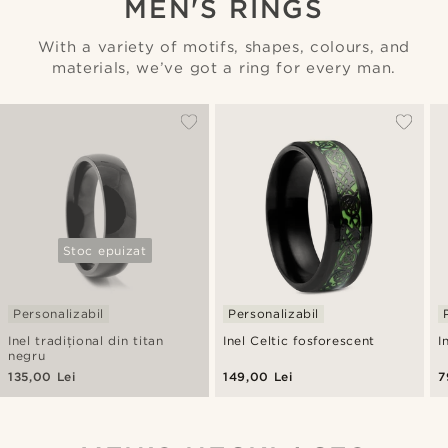
MEN'S RINGS
With a variety of motifs, shapes, colours, and
materials, we’ve got a ring for every man.
Stoc epuizat
Personalizabil
Personalizabil
Inel tradițional din titan
Inel Celtic fosforescent
I
negru
135,00 Lei
149,00 Lei
7