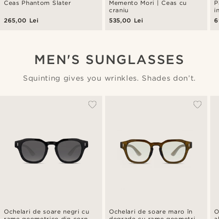
Ceas Phantom Slater
Memento Mori | Ceas cu
P
craniu
i
c
265,00 Lei
535,00 Lei
6
i
MEN'S SUNGLASSES
Squinting gives you wrinkles. Shades don’t.
Ochelari de soare negri cu
Ochelari de soare maro în
O
rame geometrice din corn
degrade cu rame geometrice
a