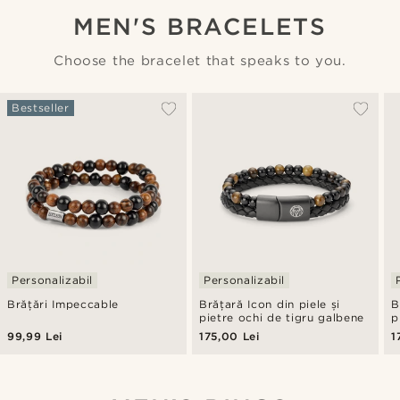
MEN'S BRACELETS
Choose the bracelet that speaks to you.
Bestseller
Personalizabil
Personalizabil
Brățări Impeccable
Brățară Icon din piele și
B
pietre ochi de tigru galbene
p
99,99 Lei
175,00 Lei
1