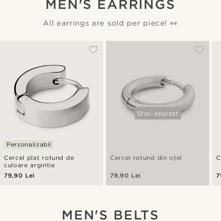
MEN'S EARRINGS
All earrings are sold per piece! 👀
Stoc epuizat
Personalizabil
Cercel plat rotund de
Cercel rotund din oțel
C
culoare argintie
79,90 Lei
79,90 Lei
7
MEN'S BELTS