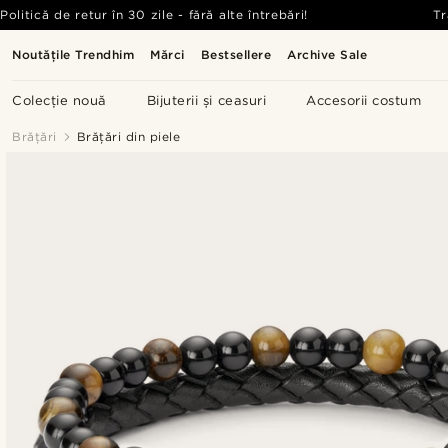
Politică de retur în 30 zile - fără alte întrebări!
Tr
Noutățile Trendhim
Mărci
Bestsellere
Archive Sale
Colecție nouă
Bijuterii și ceasuri
Accesorii costum
Brățări
Brățări din piele