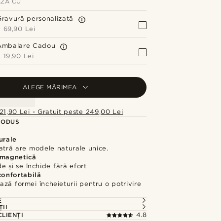
ZĂ CU
Gravură personalizată
+
69,90 Lei
Ambalare Cadou
+
19,90 Lei
ALEGE MĂRIMEA
21,90 Lei - Gratuit peste 249,00 Lei
RODUS
urale
atră are modele naturale unice.
 magnetică
e și se închide fără efort
confortabilă
ză formei încheieturii pentru o potrivire
E
ȚII
CLIENȚI
4.8