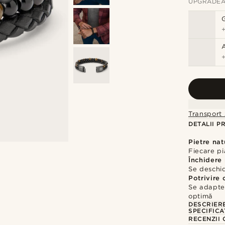
UPGRADEA
Transport 
DETALII P
Pietre nat
Fiecare pi
Închidere
Se deschid
Potrivire 
Se adaptea
optimă
DESCRIER
SPECIFICA
RECENZII 