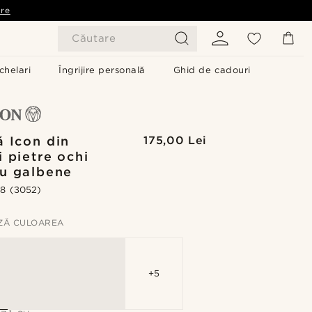
are
Căutare
chelari
Îngrijire personală
Ghid de cadouri
ă Icon din
175,00 Lei
i pietre ochi
ru galbene
.8
(3052)
ZĂ CULOAREA
+5