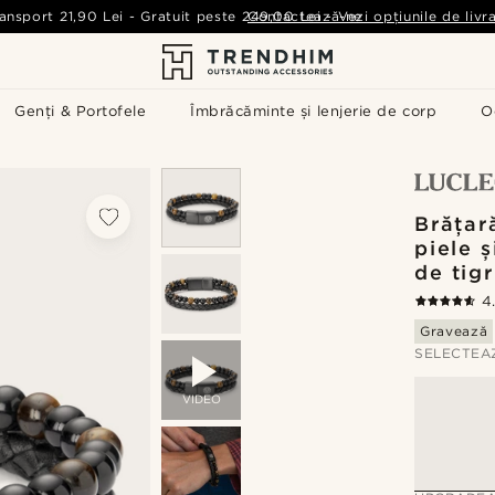
ansport
21,90 Lei
-
Gratuit peste
249,00 Lei
Contactează-ne
-
Vezi opțiunile de livr
Genți & Portofele
Îmbrăcăminte și lenjerie de corp
O
Brățar
piele ș
de tig
4
Gravează
SELECTEA
VIDEO