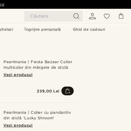
are
Căutare
chelari
Îngrijire personală
Ghid de cadouri
Pearlmania | Fiesta Bazaar Colier
multicolor din mărgele de sticlă
Vezi produsul
239,00 Lei
Pearlmania | Colier cu pandantiv
din sticlă 'Lucky Shroom'
Vezi produsul