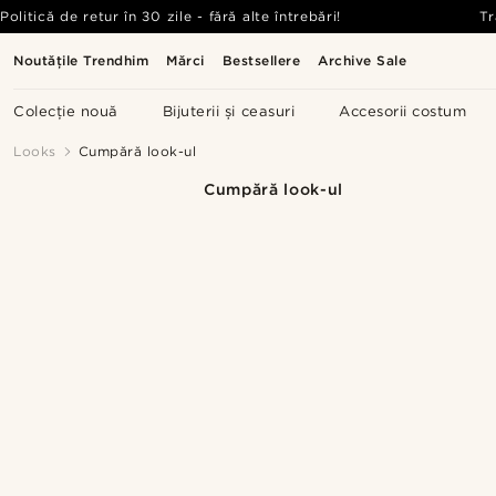
Politică de retur în 30 zile - fără alte întrebări!
Tr
Noutățile Trendhim
Mărci
Bestsellere
Archive Sale
Colecție nouă
Bijuterii și ceasuri
Accesorii costum
Looks
Cumpără look-ul
Cumpără look-ul