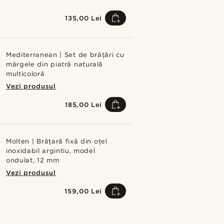
135,00 Lei
Mediterranean | Set de brățări cu
mărgele din piatră naturală
multicoloră
Vezi produsul
185,00 Lei
Molten | Brățară fixă din oțel
inoxidabil argintiu, model
ondulat, 12 mm
Vezi produsul
159,00 Lei
Cumpără look-ul
Cumpără lo