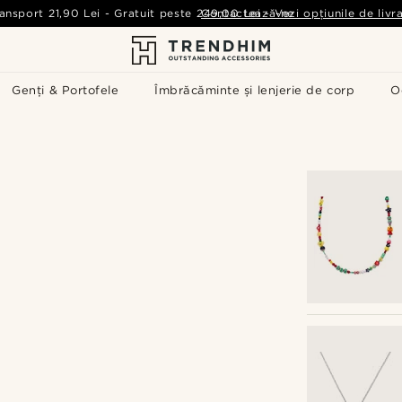
ansport
21,90 Lei
-
Gratuit peste
249,00 Lei
Contactează-ne
-
Vezi opțiunile de livr
Genți & Portofele
Îmbrăcăminte și lenjerie de corp
O