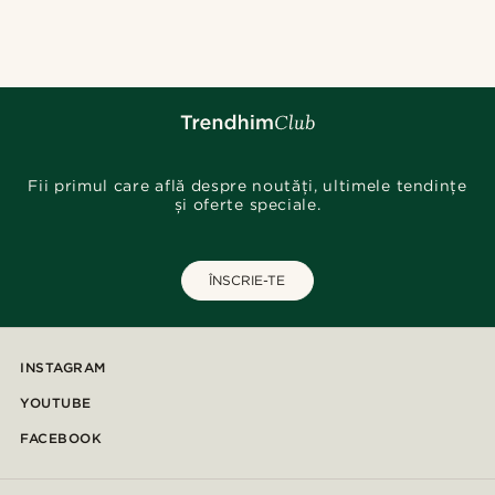
@lenny.am
@muki_mmm
@stefanjohnturner
@pabloceazar
@josephxbass
@seb_reyneke_
@marcossapere
@pabloceazar
Fii primul care află despre noutăți, ultimele tendințe
și oferte speciale.
ÎNSCRIE-TE
INSTAGRAM
YOUTUBE
FACEBOOK