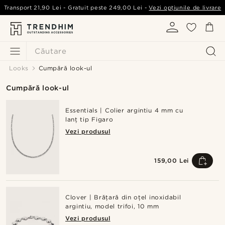
Transport
21,90 Lei
- Gratuit peste
249,00 Lei
-
Vezi opțiunile de livrare
Căutare
Looks
Cumpără look-ul
Cumpără look-ul
Essentials | Colier argintiu 4 mm cu
lanț tip Figaro
Vezi produsul
159,00 Lei
Clover | Brățară din oțel inoxidabil
argintiu, model trifoi, 10 mm
Vezi produsul