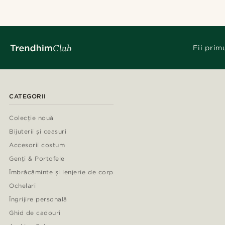
Fii prim
CATEGORII
Colecție nouă
Bijuterii și ceasuri
Accesorii costum
Genți & Portofele
Îmbrăcăminte și lenjerie de corp
Ochelari
Îngrijire personală
Ghid de cadouri