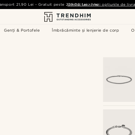
ansport
21,90 Lei
-
Gratuit peste
249,00 Lei
Contactează-ne
-
Vezi opțiunile de livr
Genți & Portofele
Îmbrăcăminte și lenjerie de corp
O