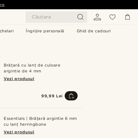
are
Căutare
chelari
Îngrijire personală
Ghid de cadouri
Brățară cu lanț de culoare
argintie de 4 mm
Vezi produsul
99,99 Lei
Essentials | Brățară argintie 6 mm
cu lanț herringbone
Vezi produsul