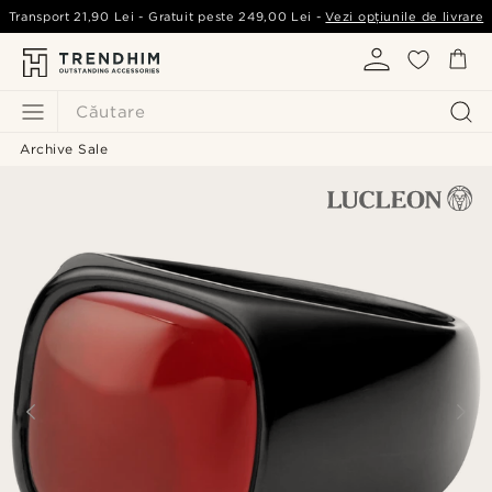
Transport
21,90 Lei
- Gratuit peste
249,00 Lei
-
Vezi opțiunile de livrare
Căutare
Archive Sale