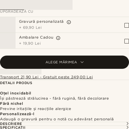
UPGRADEAZĂ CU
Gravură personalizată
+
69,90 Lei
Ambalare Cadou
+
19,90 Lei
ALEGE MĂRIMEA
Transport 21,90 Lei - Gratuit peste 249,00 Lei
DETALII PRODUS
Oțel inoxidabil
Își păstrează strălucirea - fără rugină, fără decolorare
Fără nichel
Previne iritațiile și reacțiile alergice
Personalizează-l
Adaugă o gravură pentru o notă cu adevărat personală
DESCRIERE
SPECIFICAȚII