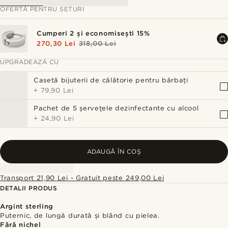
OFERTĂ PENTRU SETURI
Cumperi 2 și economisești 15%
270,30 Lei
318,00 Lei
UPGRADEAZĂ CU
Casetă bijuterii de călătorie pentru bărbați
+
79,90 Lei
Pachet de 5 șervețele dezinfectante cu alcool
+
24,90 Lei
ADAUGĂ ÎN COȘ
Transport 21,90 Lei - Gratuit peste 249,00 Lei
DETALII PRODUS
Argint sterling
Puternic, de lungă durată și blând cu pielea.
Fără nichel