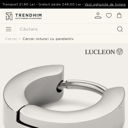
Transport
21,90 Lei
- Gratuit peste
249,00 Lei
-
Vezi opțiunile de livrare
Căutare
Cercei
Cercei rotunzi cu pandantiv