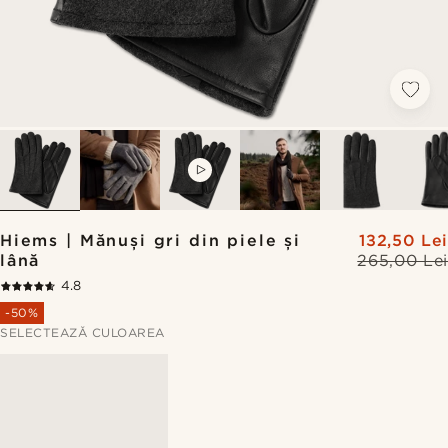
VIDEO
Hiems | Mănuși gri din piele și
132,50 Lei
lână
265,00 Lei
4.8
-50%
SELECTEAZĂ CULOAREA