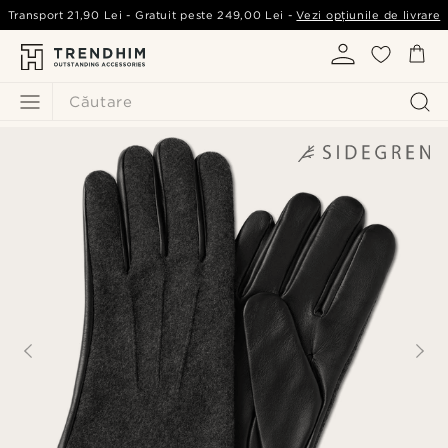
Transport
21,90 Lei
- Gratuit peste
249,00 Lei
-
Vezi opțiunile de livrare
Căutare