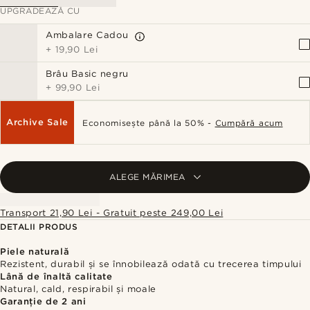
UPGRADEAZĂ CU
Ambalare Cadou
+
19,90 Lei
Brâu Basic negru
+
99,90 Lei
Archive Sale
Economisește până la 50% -
Cumpără acum
ALEGE MĂRIMEA
Transport 21,90 Lei - Gratuit peste 249,00 Lei
DETALII PRODUS
Piele naturală
Rezistent, durabil și se înnobilează odată cu trecerea timpului
Lână de înaltă calitate
Natural, cald, respirabil și moale
Garanție de 2 ani