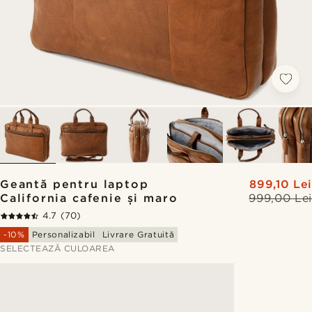
Geantă pentru laptop
899,10 Lei
California cafenie și maro
999,00 Lei
4.7
(70)
-10%
Personalizabil
Livrare Gratuită
SELECTEAZĂ CULOAREA