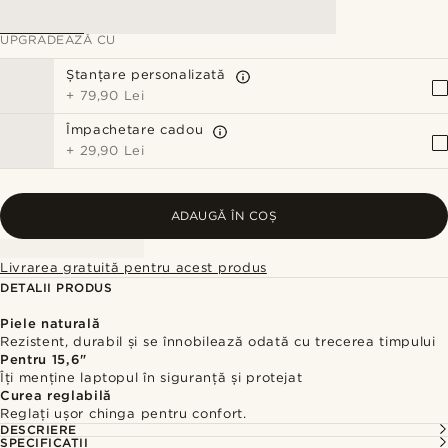
UPGRADEAZĂ CU
Ștanțare personalizată
+
79,90 Lei
Împachetare cadou
+
29,90 Lei
ADAUGĂ ÎN COȘ
Livrarea gratuită pentru acest produs
DETALII PRODUS
Piele naturală
Rezistent, durabil și se înnobilează odată cu trecerea timpului
Pentru 15,6"
Îți menține laptopul în siguranță și protejat
Curea reglabilă
Reglați ușor chinga pentru confort.
DESCRIERE
SPECIFICAȚII