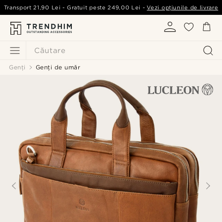
Transport
21,90 Lei
- Gratuit peste
249,00 Lei
-
Vezi opțiunile de livrare
Căutare
Genți
Genți de umăr