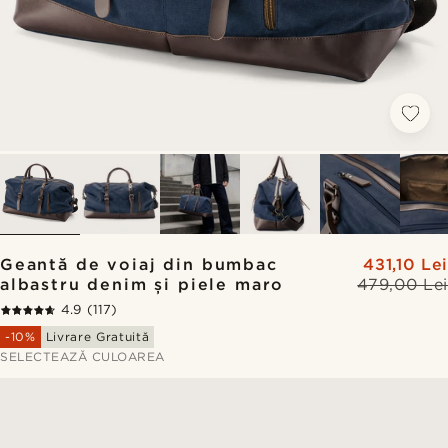
Geantă de voiaj din bumbac
431,10 Lei
albastru denim și piele maro
479,00 Lei
4.9
(117)
-10%
Livrare Gratuită
SELECTEAZĂ CULOAREA