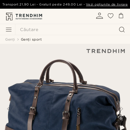
Transport
21,90 Lei
- Gratuit peste
249,00 Lei
-
Vezi opțiunile de livrare
Căutare
Genți
Genți sport