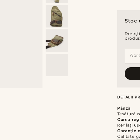
Stoc 
Dorești
produs
Adre
DETALII P
Pânză
Țesătură r
Curea reg
Reglați uș
Garanție 
Calitate g