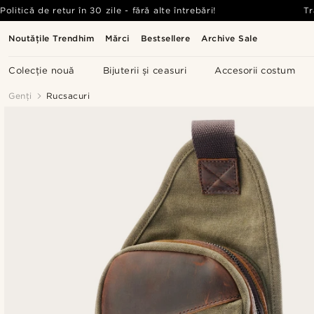
Politică de retur în 30 zile - fără alte întrebări!
Tr
Noutățile Trendhim
Mărci
Bestsellere
Archive Sale
Colecție nouă
Bijuterii și ceasuri
Accesorii costum
Genți
Rucsacuri