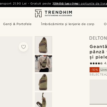
ansport
21,90 Lei
-
Gratuit peste
249,00 Lei
Contactează-ne
-
Vezi opțiunile de livr
Genți & Portofele
Îmbrăcăminte și lenjerie de corp
O
Geantă
pânză 
și piel
4
-10%
Livr
SELECTEA