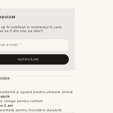
epuizat
 să fii notificat în momentul în care
ul va fi din nou pe stoc?
să e-mail *
NOTIFICĂ-MĂ
RODUS
ezistentă și ușoară pentru utilizare zilnică
labilă
or chinga pentru confort.
de 2 ani
arantată pentru încredere durabilă.