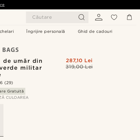
are
Căutare
chelari
Îngrijire personală
Ghid de cadouri
 de umăr din
287,10 Lei
319,00 Lei
verde militar
e
.6
(29)
are Gratuită
ZĂ CULOAREA