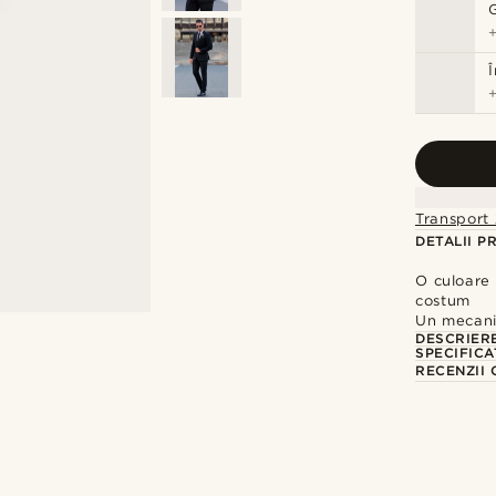
Transport 
DETALII P
O culoare 
costum
Un mecani
DESCRIER
SPECIFICA
RECENZII 