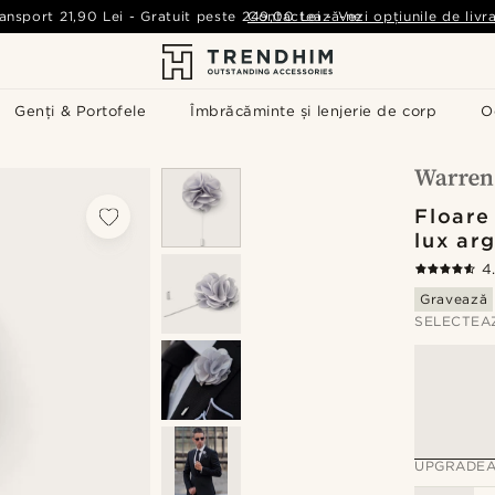
ansport
21,90 Lei
-
Gratuit peste
249,00 Lei
Contactează-ne
-
Vezi opțiunile de livr
Genți & Portofele
Îmbrăcăminte și lenjerie de corp
O
Floare
lux arg
4
Gravează
SELECTEA
UPGRADEA