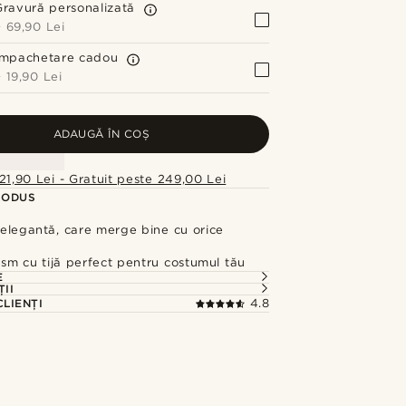
Gravură personalizată
+
69,90 Lei
Împachetare cadou
+
19,90 Lei
ADAUGĂ ÎN COȘ
21,90 Lei - Gratuit peste 249,00 Lei
RODUS
elegantă, care merge bine cu orice
sm cu tijă perfect pentru costumul tău
E
ȚII
CLIENȚI
4.8