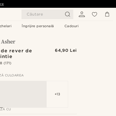
are
Căutare
chelari
Îngrijire personală
Cadouri
 de rever de
64,90 Lei
intie
.8
(171)
ZĂ CULOAREA
+13
ZĂ CU