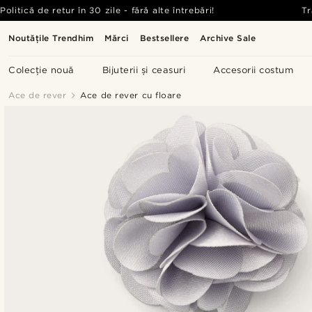
Politică de retur în 30 zile - fără alte întrebări!
Tr
Noutățile Trendhim
Mărci
Bestsellere
Archive Sale
Colecție nouă
Bijuterii și ceasuri
Accesorii costum
Ace de rever
Ace de rever cu floare