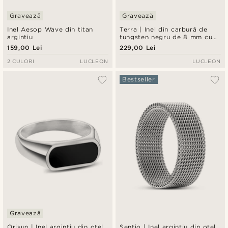
Gravează
Gravează
Inel Aesop Wave din titan
Terra | Inel din carbură de
argintiu
tungsten negru de 8 mm cu
margini teșite
159,00 Lei
229,00 Lei
2 CULORI
LUCLEON
LUCLEON
Bestseller
Gravează
Orisun | Inel argintiu din oțel
Sentio | Inel argintiu din oțel