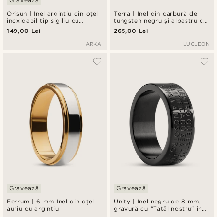
Gravează
Orisun | Inel argintiu din oțel
Terra | Inel din carbură de
inoxidabil tip sigiliu cu
tungsten negru și albastru cu
apatită
margini teșite de 8 mm
149,00 Lei
265,00 Lei
ARKAI
LUCLEON
Gravează
Gravează
Ferrum | 6 mm Inel din oțel
Unity | Inel negru de 8 mm,
auriu cu argintiu
gravură cu "Tatăl nostru" în
limba spaniolă