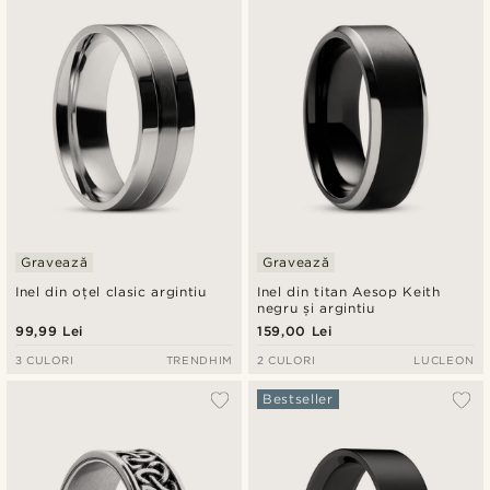
Cele mai noi
Preț crescător
Preț descrescător
Gravează
Gravează
Inel din oțel clasic argintiu
Inel din titan Aesop Keith
negru și argintiu
99,99 Lei
159,00 Lei
3 CULORI
TRENDHIM
2 CULORI
LUCLEON
Bestseller