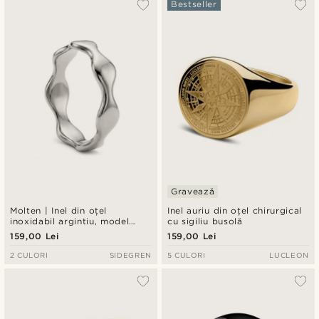
Bestseller
Gravează
Molten | Inel din oțel
Inel auriu din oțel chirurgical
inoxidabil argintiu, model
cu sigiliu busolă
ondulat, 6 mm
159,00 Lei
159,00 Lei
2 CULORI
SIDEGREN
5 CULORI
LUCLEON