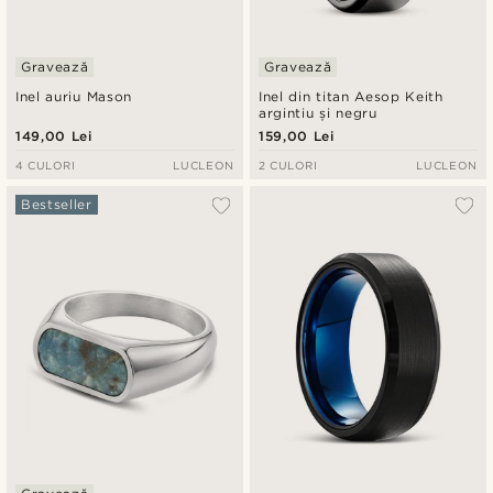
Gravează
Gravează
Inel auriu Mason
Inel din titan Aesop Keith
argintiu și negru
149,00 Lei
159,00 Lei
4 CULORI
LUCLEON
2 CULORI
LUCLEON
Bestseller