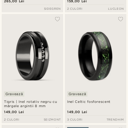
265,00 Lei
159,00 Lei
SIDEGREN
2 CULORI
LUCLEON
Gravează
Gravează
Tigris | Inel rotativ negru cu
Inel Celtic fosforescent
mărgele argintii 8 mm
149,00 Lei
149,00 Lei
2 CULORI
SEIZMONT
3 CULORI
TRENDHIM