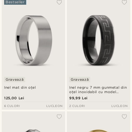
Bestseller
Gravează
Gravează
Inel mat din oțel
Inel negru 7 mm gunmetal din
oțel inoxidabil cu model
meandru
125,00 Lei
99,99 Lei
6 CULORI
LUCLEON
2 CULORI
LUCLEON