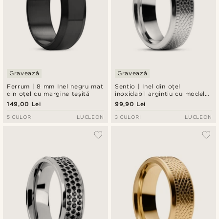
Gravează
Gravează
Ferrum | 8 mm Inel negru mat
Sentio | Inel din oțel
din oțel cu margine teșită
inoxidabil argintiu cu model
împletit
149,00 Lei
99,90 Lei
5 CULORI
LUCLEON
3 CULORI
LUCLEON