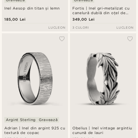
Inel Aesop din titan și lemn
Fortis | Inel gri-metalizat cu
canelură dublă din oțel de
Damasc și titan roz-auriu
185,00 Lei
349,00 Lei
LUCLEON
3 CULORI
LUCLEON
Argint Sterling
Gravează
Adrian | Inel din argint 925 cu
Obelius | Inel vintage argintiu
textură de copac
cunună de lauri