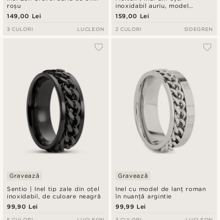
roșu
inoxidabil auriu, model
ondulat, 6 mm
149,00 Lei
159,00 Lei
3 CULORI
LUCLEON
2 CULORI
SIDEGREN
Gravează
Gravează
Sentio | Inel tip zale din oțel
Inel cu model de lanț roman
inoxidabil, de culoare neagră
în nuanță argintie
99,90 Lei
99,99 Lei
5 CULORI
LUCLEON
3 CULORI
LUCLEON