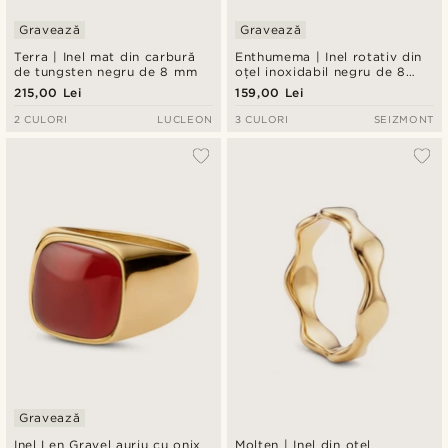
Gravează
Gravează
Terra | Inel mat din carbură
Enthumema | Inel rotativ din
de tungsten negru de 8 mm
oțel inoxidabil negru de 8
mm, cu aspect mat
215,00 Lei
159,00 Lei
2 CULORI
LUCLEON
3 CULORI
SEIZMONT
Gravează
Inel Len Gravel auriu cu onix
Molten | Inel din oțel