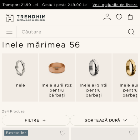
Transport
21,90 Lei
- Gratuit peste
249,00 Lei
-
Vezi opțiunile de livrare
Căutare
Inele mărimea 56
Inele
Inele aurii roz
Inele argintii
Inele auri
pentru
pentru
pentru
bărbați
bărbați
bărbați
284 Produse
FILTRE
SORTEAZĂ DUPĂ
Cele mai populare
Bestseller