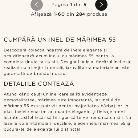
Pagina
1
din
5
Afișează
1-60
din
284
produse
CUMPĂRĂ UN INEL DE MĂRIMEA 55
Descoperă colecția noastră de inele elegante și
achiziționează acum inelul cu mărimea 55 pentru a
completa ținuta ta cu stil. Designul unic al fiecărui inel este
realizat cu atenție la detalii, iar calitatea materialelor este
garantată de brandul nostru.
DETALIILE CONTEAZĂ
Atunci când cauți un inel care să îți evidențieze
personalitatea, mărimea este importantă, iar inelul de
mărimea 55 este potrivit pentru majoritatea bărbaților. În
plus, inelele noastre au nuanțe elegante și finisaje atent
lucrate, astfel încât să fii sigur că te vei remarca cu stil. Nu
lăsa la voia întâmplării detaliile, alege inelul mărimea 55 și
bucură-te de eleganța lui distinctă!