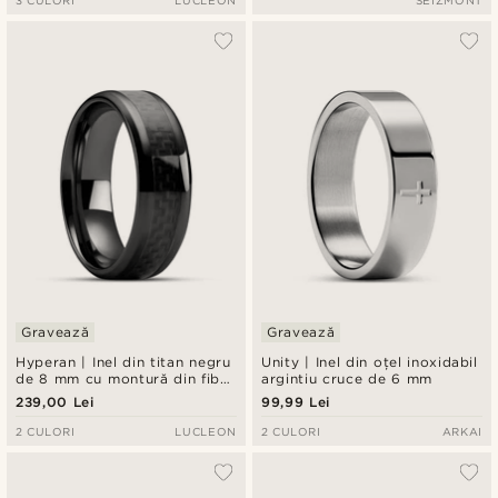
3 CULORI
LUCLEON
SEIZMONT
Gravează
Gravează
Hyperan | Inel din titan negru
Unity | Inel din oțel inoxidabil
de 8 mm cu montură din fibră
argintiu cruce de 6 mm
de carbon
239,00 Lei
99,99 Lei
2 CULORI
LUCLEON
2 CULORI
ARKAI