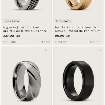
Gravează
Gravează
Hyperan | Inel din titan
Inel Sentio din oțel inoxidabil
argintiu de 8 mm cu zirconiu
auriu cu model de împletitură
negru
239,00 Lei
99,90 Lei
2 CULORI
LUCLEON
3 CULORI
LUCLEON