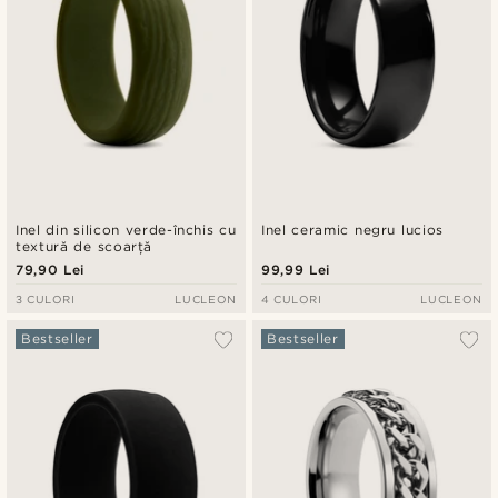
Inel din silicon verde-închis cu
Inel ceramic negru lucios
textură de scoarță
79,90 Lei
99,99 Lei
3 CULORI
LUCLEON
4 CULORI
LUCLEON
Bestseller
Bestseller