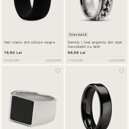
Gravează
Inel clasic din silicon negru
Sentio | Inel argintiu din oțel
inoxidabil cu lanț
79,90 Lei
99,99 Lei
5 CULORI
LUCLEON
7 CULORI
LUCLEON