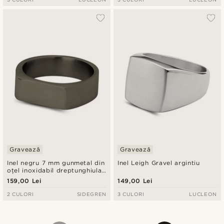
Gravează
Gravează
Inel negru 7 mm gunmetal din
Inel Leigh Gravel argintiu
oțel inoxidabil dreptunghiular
cu sigiliu
159,00 Lei
149,00 Lei
2 CULORI
SIDEGREN
3 CULORI
LUCLEON