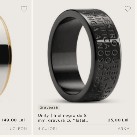
Gravează
Unity | Inel negru de 8
149,00 Lei
125,00 Lei
mm, gravură cu "Tatăl
nostru" în limba spaniolă
LUCLEON
4 CULORI
ARKAI