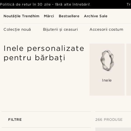
Politică de retur în 30 zile - fără alte întrebări!
Tr
Noutățile Trendhim
Mărci
Bestsellere
Archive Sale
Colecție nouă
Bijuterii și ceasuri
Accesorii costum
Inele personalizate
pentru bărbați
Inele
FILTRE
266 PRODUSE