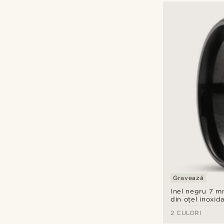
Gravează
Inel negru 7 
din oțel inoxida
model meandr
2 CULORI