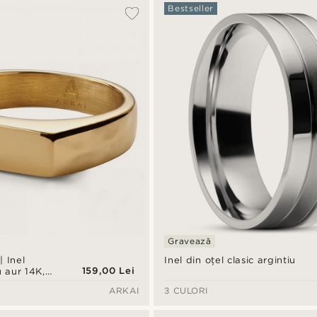
Bestseller
Gravează
 Inel
Inel din oțel clasic argintiu
159,00 Lei
u aur 14K,
rde smarald
ARKAI
3 CULORI