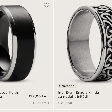
Gravează
Aesop Keith
Inel Evan Enzo argintiu
159,00 Lei
iu
cu nodul trinității
LUCLEON
3 CULORI