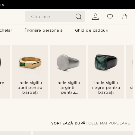
are
Căutare
chelari
Îngrijire personală
Ghid de cadouri
re
Inele sigiliu
Inele sigiliu
Inele sigiliu
aurii pentru
argintii
negre pentru
si
bărbați
pentru
bărbați
bărbați
SORTEAZĂ DUPĂ:
CELE MAI POPULARE