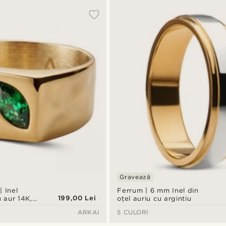
Gravează
 Inel
Ferrum | 6 mm Inel din
199,00 Lei
u aur 14K,
oțel auriu cu argintiu
in zirconiu
ARKAI
5 CULORI