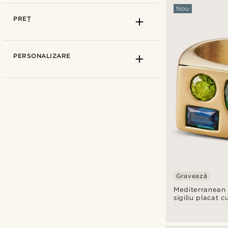
Nou
PREȚ
PERSONALIZARE
Ædel
(1)
Gravează
Arkai
(25)
Mediterranean |
Fawler
(1)
sigiliu placat c
cu zirconiu mul
Lucleon
(173)
Moody Mason
(2)