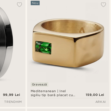
Cele mai populare
Nou
Cele mai noi
Preț crescător
Preț descrescător
Gravează
Mediterranean | Inel
99,99 Lei
159,00 Lei
sigiliu tip bară placat cu
aur 14K, cu zirconiu
TRENDHIM
ARKAI
verde smarald