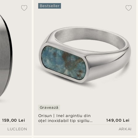
Bestseller
Gravează
Orisun | Inel argintiu din
159,00 Lei
149,00 Lei
oțel inoxidabil tip sigiliu
cu apatită
LUCLEON
ARKAI