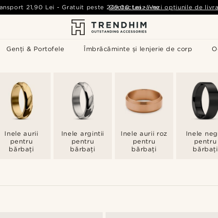
ansport
21,90 Lei
-
Gratuit peste
249,00 Lei
Contactează-ne
-
Vezi opțiunile de livr
Genți & Portofele
Îmbrăcăminte și lenjerie de corp
O
Inele aurii
Inele argintii
Inele aurii roz
Inele neg
pentru
pentru
pentru
pentru
bărbați
bărbați
bărbați
bărbați