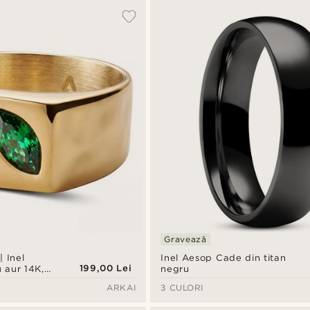
Gravează
 Inel
Inel Aesop Cade din titan
199,00 Lei
u aur 14K,
negru
ticolor
ARKAI
3 CULORI