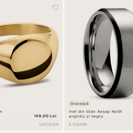
Gravează
on
Inel din titan Aesop Keith
149,00 Lei
argintiu și negru
LUCLEON
2 CULORI