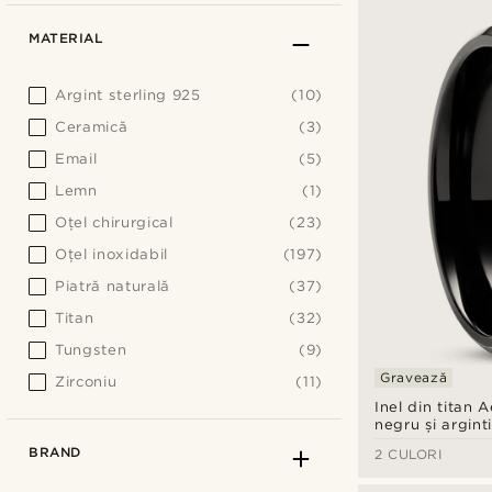
MATERIAL
Argint sterling 925
(10)
Ceramică
(3)
Email
(5)
Lemn
(1)
Oțel chirurgical
(23)
Oţel inoxidabil
(197)
Piatră naturală
(37)
Titan
(32)
Tungsten
(9)
Gravează
Zirconiu
(11)
Inel din titan 
negru și argint
BRAND
2 CULORI