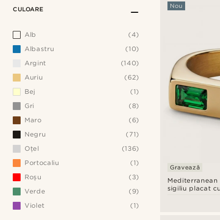
Nou
CULOARE
Alb
(4)
Albastru
(10)
Argint
(140)
Auriu
(62)
Bej
(1)
Gri
(8)
Maro
(6)
Negru
(71)
Oţel
(136)
Portocaliu
(1)
Gravează
Roșu
(3)
Mediterranean |
sigiliu placat c
Verde
(9)
cu zirconiu ve
Violet
(1)