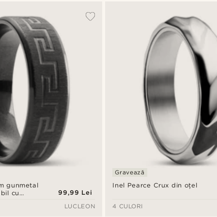
Gravează
mm gunmetal
Inel Pearce Crux din oțel
99,99 Lei
bil cu
u
LUCLEON
4 CULORI