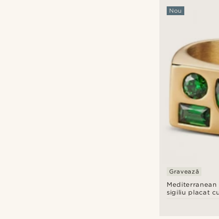
Nou
Gravează
Mediterranean |
sigiliu placat c
cu trei pietre d
verde smarald