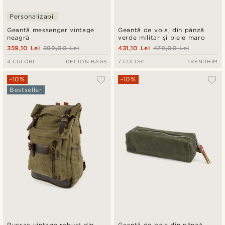
Personalizabil
Geantă messenger vintage
Geantă de voiaj din pânză
neagră
verde militar și piele maro
359,10 Lei
399,00 Lei
431,10 Lei
479,00 Lei
4 CULORI
DELTON BAGS
7 CULORI
TRENDHIM
-10%
-10%
Bestseller
Rucsac vintage robust din
Geantă de baie din pânză