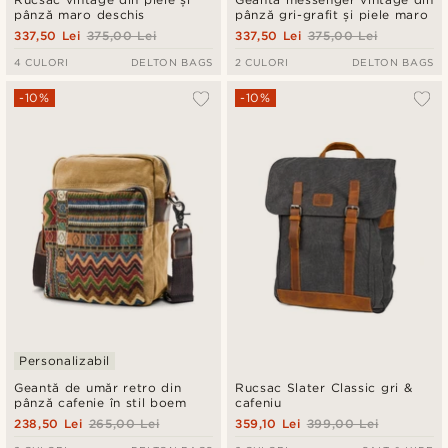
pânză maro deschis
pânză gri-grafit și piele maro
337,50 Lei
375,00 Lei
337,50 Lei
375,00 Lei
4 CULORI
DELTON BAGS
2 CULORI
DELTON BAGS
-10%
-10%
Personalizabil
Geantă de umăr retro din
Rucsac Slater Classic gri &
pânză cafenie în stil boem
cafeniu
238,50 Lei
265,00 Lei
359,10 Lei
399,00 Lei