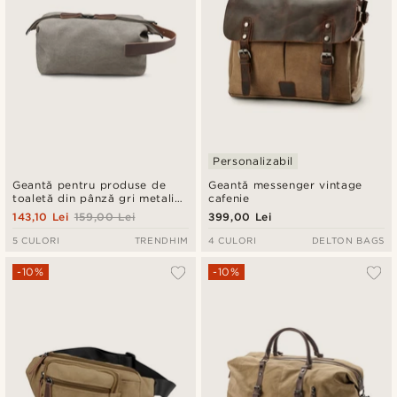
Personalizabil
Geantă pentru produse de
Geantă messenger vintage
toaletă din pânză gri metalic
cafenie
și piele maro
143,10 Lei
159,00 Lei
399,00 Lei
5 CULORI
TRENDHIM
4 CULORI
DELTON BAGS
-10%
-10%