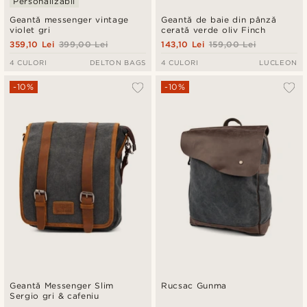
Personalizabil
Geantă messenger vintage
Geantă de baie din pânză
violet gri
cerată verde oliv Finch
359,10 Lei
399,00 Lei
143,10 Lei
159,00 Lei
4 CULORI
DELTON BAGS
4 CULORI
LUCLEON
-10%
-10%
Geantă Messenger Slim
Rucsac Gunma
Sergio gri & cafeniu