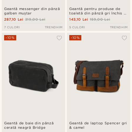
Geantă messenger din pânză
Geantă pentru produse de
galben muștar
toaletă din pânză gri închis și
piele maro
287,10 Lei
319,00 Lei
143,10 Lei
159,00 Lei
7 CULORI
TRENDHIM
5 CULORI
TRENDHIM
-10%
-10%
Geantă de baie din pânză
Geantă de laptop Spencer gri
cerată neagră Bridge
& camel