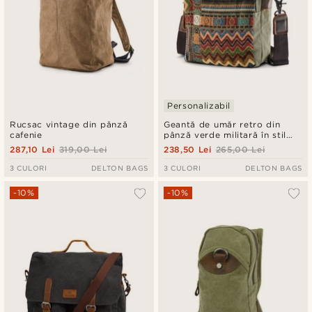
Personalizabil
Rucsac vintage din pânză
Geantă de umăr retro din
cafenie
pânză verde militară în stil
boem
287,10 Lei
319,00 Lei
238,50 Lei
265,00 Lei
3 CULORI
DELTON BAGS
3 CULORI
DELTON BAGS
-10%
-10%