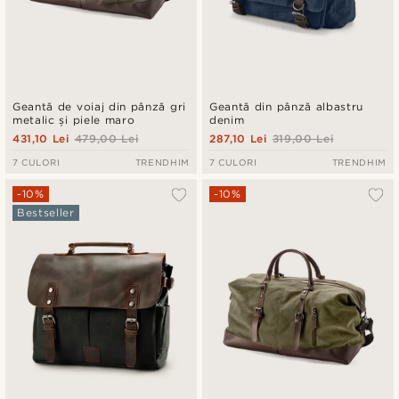
Geantă de voiaj din pânză gri
Geantă din pânză albastru
metalic și piele maro
denim
431,10 Lei
479,00 Lei
287,10 Lei
319,00 Lei
7 CULORI
TRENDHIM
7 CULORI
TRENDHIM
-10%
-10%
Bestseller