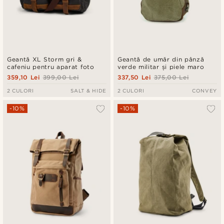
Geantă XL Storm gri &
Geantă de umăr din pânză
cafeniu pentru aparat foto
verde militar și piele maro
359,10 Lei
399,00 Lei
337,50 Lei
375,00 Lei
2 CULORI
SALT & HIDE
2 CULORI
CONVEY
-10%
-10%