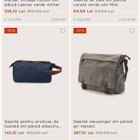
pânză canvas verde militar
cerată verde oliv Mini
359,10 Lei
399,00 Lei
89,99 Lei
99,99 Lei
4 CULORI
CONVEY
4 CULORI
LUCLEON
-10%
-10%
Geantă pentru produse de
Geantă messenger din pânză
toaletă din pânză albastru
gri metalic
denim și piele maro
143,10 Lei
159,00 Lei
287,10 Lei
319,00 Lei