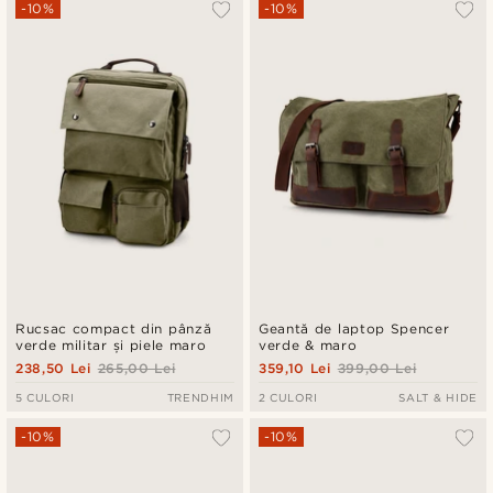
-10%
-10%
Rucsac compact din pânză
Geantă de laptop Spencer
verde militar și piele maro
verde & maro
238,50 Lei
265,00 Lei
359,10 Lei
399,00 Lei
5 CULORI
TRENDHIM
2 CULORI
SALT & HIDE
-10%
-10%