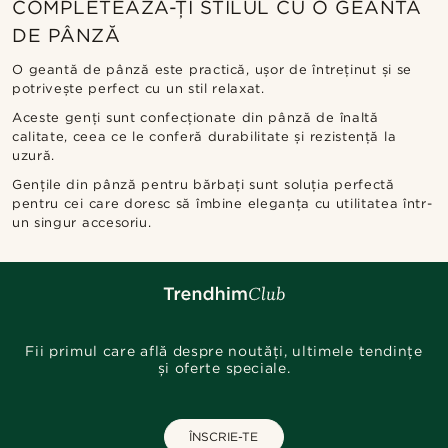
COMPLETEAZĂ-ȚI STILUL CU O GEANTĂ
DE PÂNZĂ
O geantă de pânză este practică, ușor de întreținut și se
potrivește perfect cu un stil relaxat.
Aceste genți sunt confecționate din pânză de înaltă
calitate, ceea ce le conferă durabilitate și rezistență la
uzură.
Gențile din pânză pentru bărbați sunt soluția perfectă
pentru cei care doresc să îmbine eleganța cu utilitatea într-
un singur accesoriu.
Fii primul care află despre noutăți, ultimele tendințe
și oferte speciale.
ÎNSCRIE-TE