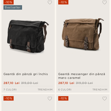
Cele mai populare
-10%
-10%
Bestseller
Cele mai noi
Preț crescător
Preț descrescător
Geantă din pânză gri închis
Geantă messenger din pânză
maro caramel
287,10 Lei
319,00 Lei
287,10 Lei
319,00 Lei
7 CULORI
TRENDHIM
6 CULORI
TRENDHIM
-10%
-10%