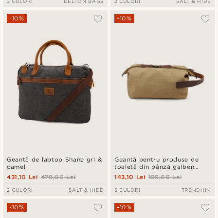
3 CULORI
DELTON BAGS
2 CULORI
SALT & HIDE
-10%
-10%
Geantă de laptop Shane gri &
Geantă pentru produse de
camel
toaletă din pânză galben
muștar și piele maro
431,10 Lei
479,00 Lei
143,10 Lei
159,00 Lei
2 CULORI
SALT & HIDE
5 CULORI
TRENDHIM
-10%
-10%