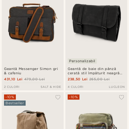
Personalizabil
Geantă Messenger Simon gri
Geantă de baie din pânză
& cafeniu
cerată stil împăturit neagră
Grover
431,10 Lei
479,00 Lei
238,50 Lei
265,00 Lei
2 CULORI
SALT & HIDE
4 CULORI
LUCLEON
-10%
-10%
Bestseller