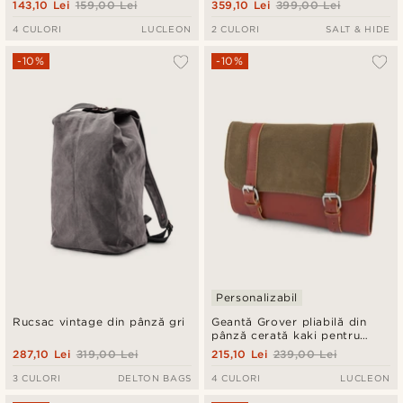
143,10 Lei
159,00 Lei
359,10 Lei
399,00 Lei
4 CULORI
LUCLEON
2 CULORI
SALT & HIDE
-10%
-10%
Personalizabil
Rucsac vintage din pânză gri
Geantă Grover pliabilă din
pânză cerată kaki pentru
cosmetice
287,10 Lei
319,00 Lei
215,10 Lei
239,00 Lei
3 CULORI
DELTON BAGS
4 CULORI
LUCLEON