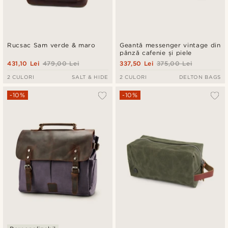
Rucsac Sam verde & maro
Geantă messenger vintage din
pânză cafenie și piele
431,10 Lei
479,00 Lei
337,50 Lei
375,00 Lei
2 CULORI
SALT & HIDE
2 CULORI
DELTON BAGS
-10%
-10%