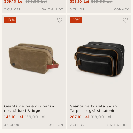
359,10 Lei
399,00 Lei
359,10 Lei
399,00 Lei
2 CULORI
SALT & HIDE
3 CULORI
CONVEY
-10%
-10%
Geantă de baie din pânză
Geantă de toaletă Selah
cerată kaki Bridge
Tarpa neagră și cafenie
143,10 Lei
159,00 Lei
287,10 Lei
319,00 Lei
4 CULORI
LUCLEON
2 CULORI
SALT & HIDE