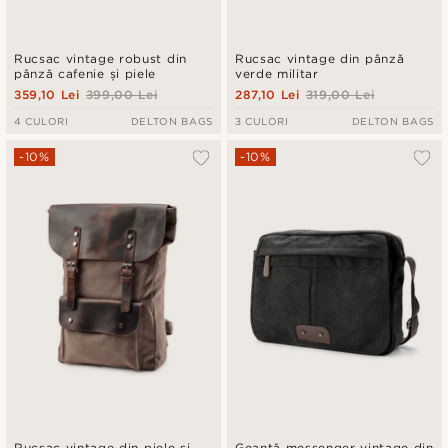
Rucsac vintage robust din
Rucsac vintage din pânză
pânză cafenie și piele
verde militar
359,10 Lei
399,00 Lei
287,10 Lei
319,00 Lei
4 CULORI
DELTON BAGS
3 CULORI
DELTON BAGS
-10%
-10%
Rucsac vintage din piele și
Geantă messenger vintage din