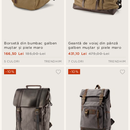
Borsetă din bumbac galben
Geantă de voiaj din pânză
muștar și piele maro
galben muștar și piele maro
166,50 Lei
185,00 Lei
431,10 Lei
479,00 Lei
5 CULORI
TRENDHIM
7 CULORI
TRENDHIM
-10%
-10%