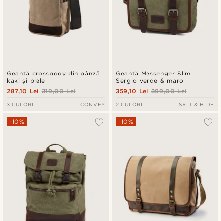
Geantă crossbody din pânză
Geantă Messenger Slim
kaki și piele
Sergio verde & maro
287,10 Lei
319,00 Lei
359,10 Lei
399,00 Lei
3 CULORI
CONVEY
2 CULORI
SALT & HIDE
-10%
-10%