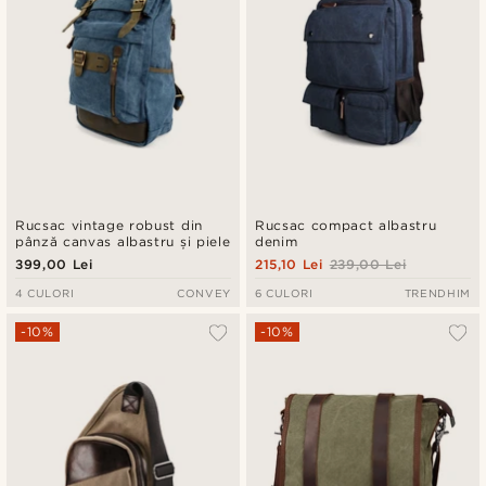
Rucsac vintage robust din
Rucsac compact albastru
pânză canvas albastru și piele
denim
399,00 Lei
215,10 Lei
239,00 Lei
4 CULORI
CONVEY
6 CULORI
TRENDHIM
-10%
-10%