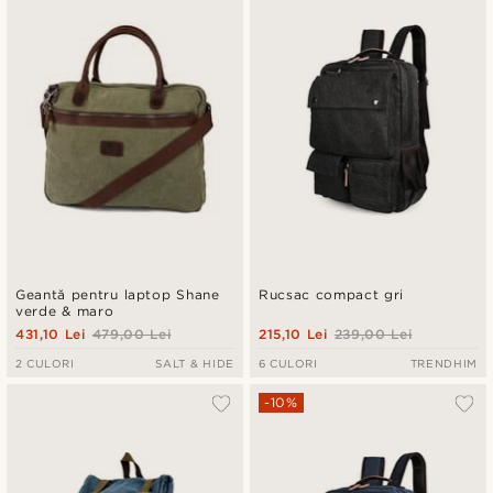
Geantă pentru laptop Shane
Rucsac compact gri
verde & maro
431,10 Lei
479,00 Lei
215,10 Lei
239,00 Lei
2 CULORI
SALT & HIDE
6 CULORI
TRENDHIM
-10%