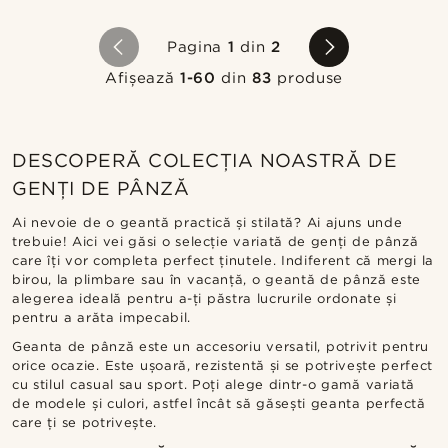
Pagina
1
din
2
Afișează
1-60
din
83
produse
DESCOPERĂ COLECȚIA NOASTRĂ DE
GENȚI DE PÂNZĂ
Ai nevoie de o geantă practică și stilată? Ai ajuns unde
trebuie! Aici vei găsi o selecție variată de genți de pânză
care îți vor completa perfect ținutele. Indiferent că mergi la
birou, la plimbare sau în vacanță, o geantă de pânză este
alegerea ideală pentru a-ți păstra lucrurile ordonate și
pentru a arăta impecabil.
Geanta de pânză este un accesoriu versatil, potrivit pentru
orice ocazie. Este ușoară, rezistentă și se potrivește perfect
cu stilul casual sau sport. Poți alege dintr-o gamă variată
de modele și culori, astfel încât să găsești geanta perfectă
care ți se potrivește.