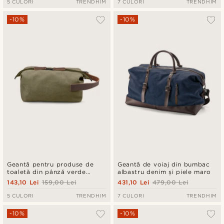
5 CULORI
TRENDHIM
7 CULORI
TRENDHIM
-10%
-10%
Geantă pentru produse de
Geantă de voiaj din bumbac
toaletă din pânză verde
albastru denim și piele maro
militar și piele maro
143,10 Lei
159,00 Lei
431,10 Lei
479,00 Lei
5 CULORI
TRENDHIM
7 CULORI
TRENDHIM
-10%
-10%