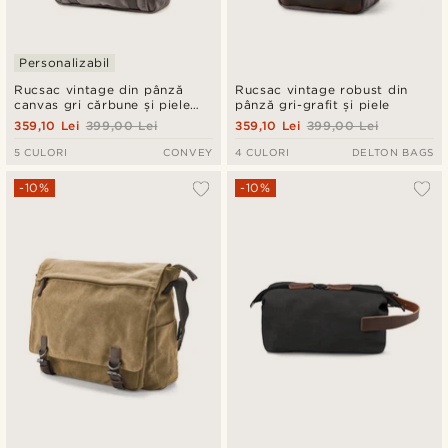
Personalizabil
Rucsac vintage din pânză
Rucsac vintage robust din
canvas gri cărbune și piele
pânză gri-grafit și piele
maro închis
359,10 Lei
399,00 Lei
359,10 Lei
399,00 Lei
5 CULORI
CONVEY
4 CULORI
DELTON BAGS
-10%
-10%