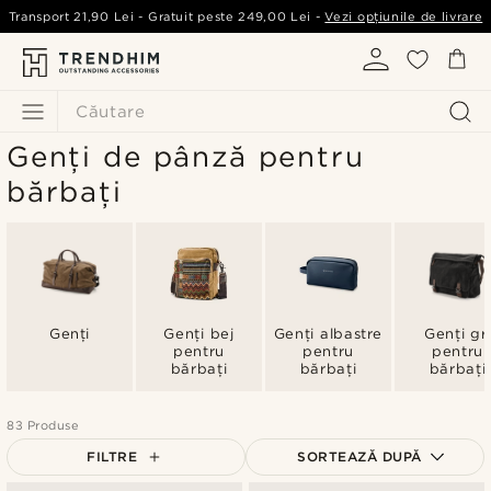
Transport
21,90 Lei
- Gratuit peste
249,00 Lei
-
Vezi opțiunile de livrare
Căutare
Genți de pânză pentru
bărbați
Genți
Genți bej
Genți albastre
Genți gr
pentru
pentru
pentru
bărbați
bărbați
bărbați
83 Produse
FILTRE
SORTEAZĂ DUPĂ