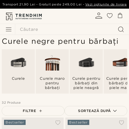
Transport
21,90 Lei
- Gratuit peste
249,00 Lei
-
Vezi opțiunile de livrare
Căutare
Curele negre pentru bărbați
Curele
Curele maro
Curele pentru
Curele pen
pentru
bărbați din
bărbați d
bărbați
piele neagră
piele mar
32 Produse
FILTRE
SORTEAZĂ DUPĂ
Cele mai populare
Bestseller
Bestseller