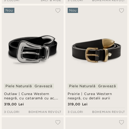
3 CULORI
SALT & HIDE
3 CULORI
BOHEMIAN REVOLT
Nou
Nou
Piele Naturală
Gravează
Piele Naturală
Gravează
Outlaw | Curea Western
Prairie | Curea Western
neagră, cu cataramă cu ac,
neagră, cu detalii aurii
detalii argintii
319,00 Lei
319,00 Lei
3 CULORI
BOHEMIAN REVOLT
3 CULORI
BOHEMIAN REVOLT