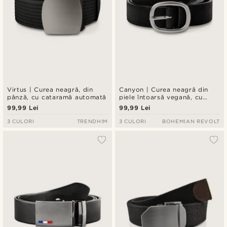
Virtus | Curea neagră, din
Canyon | Curea neagră din
pânză, cu cataramă automată
piele întoarsă vegană, cu
cataramă rotundă
99,99 Lei
99,99 Lei
3 CULORI
TRENDHIM
3 CULORI
BOHEMIAN REVOLT