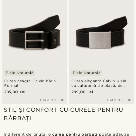
Piele Naturală
Piele Naturală
Curea neagră Calvin Klein
Curea elegantă Calvin Klein
Format
cu cataramă tip placă, de
culoare neagră
235,00 Lei
299,00 Lei
CALVIN KLEIN
CALVIN KLEIN
STIL ȘI CONFORT CU CURELE PENTRU
BĂRBAȚI
Indiferent de ținută, o
curea pentru bărbați
poate adăuga