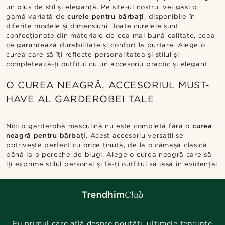
un plus de stil și eleganță. Pe site-ul nostru, vei găsi o
gamă variată de
curele pentru bărbați
, disponibile în
diferite modele și dimensiuni. Toate curelele sunt
confecționate din materiale de cea mai bună calitate, ceea
ce garantează durabilitate și confort la purtare. Alege o
curea care să îți reflecte personalitatea și stilul și
completează-ți outfitul cu un accesoriu practic și elegant.
O CUREA NEAGRĂ, ACCESORIUL MUST-
HAVE AL GARDEROBEI TALE
Nici o garderobă masculină nu este completă fără o
curea
neagră pentru bărbați
. Acest accesoriu versatil se
potrivește perfect cu orice ținută, de la o cămașă clasică
până la o pereche de blugi. Alege o curea neagră care să
îți exprime stilul personal și fă-ți outfitul să iasă în evidență!
Fii primul care află despre noutăți, ultimele tendințe