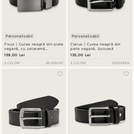
Personalizabil
Personalizabil
Fixus | Curea neagră din piele
Clarus | Curea neagră din
vegană, cu cataramă
piele vegană, lucioasă
automată
159,00 Lei
135,00 Lei
3 CULORI
SEIZMONT
3 CULORI
SIDEGREN