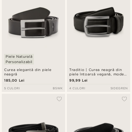
Piele Naturală
Personalizabil
Curea elegantă din piele
Traditio | Curea neagră din
neagră
piele întoarsă vegană, model
tradițional
185,00 Lei
99,99 Lei
5 CULORI
BSWK
4 CULORI
SIDEGREN