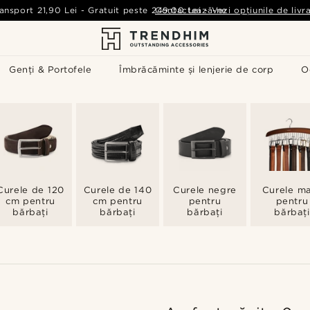
ansport
21,90 Lei
-
Gratuit peste
249,00 Lei
Contactează-ne
-
Vezi opțiunile de livr
Genți & Portofele
Îmbrăcăminte și lenjerie de corp
O
Curele de 120
Curele de 140
Curele negre
Curele m
cm pentru
cm pentru
pentru
pentru
bărbați
bărbați
bărbați
bărbați