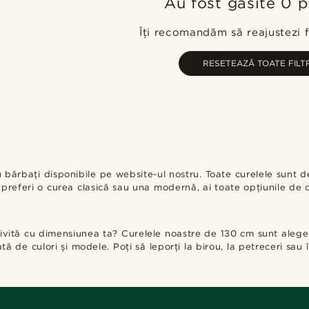
Au fost găsite 0 
Îți recomandăm să reajustezi fi
RESETEAZĂ TOATE FILT
bărbați disponibile pe website-ul nostru. Toate curelele sunt de
ă preferi o curea clasică sau una modernă, ai toate opțiunile de 
trivită cu dimensiunea ta? Curelele noastre de 130 cm sunt alege
tă de culori și modele. Poți să leporți la birou, la petreceri sau 