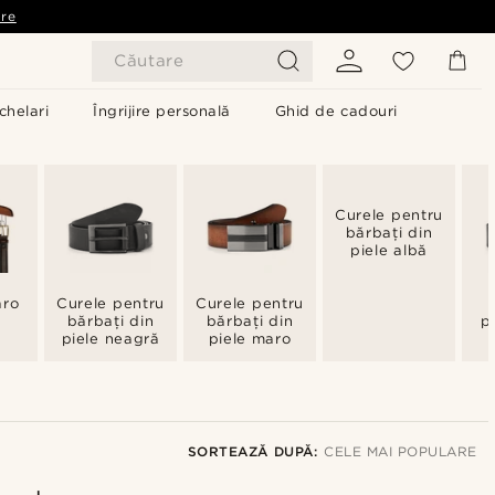
are
Căutare
chelari
Îngrijire personală
Ghid de cadouri
Curele pentru
bărbați din
piele albă
aro
Curele pentru
Curele pentru
bărbați din
bărbați din
p
piele neagră
piele maro
SORTEAZĂ DUPĂ:
CELE MAI POPULARE