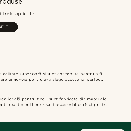
produse.
Cele mai populare
Cele mai noi
ltrele aplicate
Preț crescător
RELE
Preț descrescător
 calitate superioară și sunt concepute pentru a fi
care ai nevoie pentru a-ți alege accesoriul perfect.
rea ideală pentru tine - sunt fabricate din materiale
în timpul timpul liber - sunt accesoriul perfect pentru