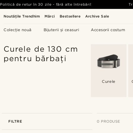
Politică de retur în 30 zile - fără alte întrebări!
Tr
Noutățile Trendhim
Mărci
Bestsellere
Archive Sale
Colecție nouă
Bijuterii și ceasuri
Accesorii costum
Curele de 130 cm
pentru bărbați
Curele
FILTRE
0 PRODUSE