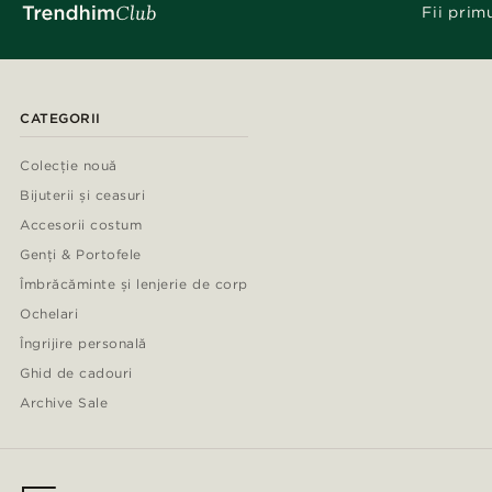
Fii prim
CATEGORII
Colecție nouă
Bijuterii și ceasuri
Accesorii costum
Genți & Portofele
Îmbrăcăminte și lenjerie de corp
Ochelari
Îngrijire personală
Ghid de cadouri
Archive Sale