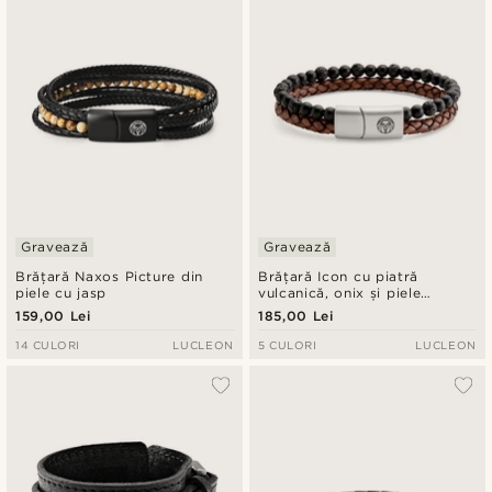
Gravează
Gravează
Brățară Naxos Picture din
Brățară Icon cu piatră
piele cu jasp
vulcanică, onix și piele
vintage
159,00 Lei
185,00 Lei
14 CULORI
LUCLEON
5 CULORI
LUCLEON