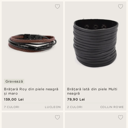
Gravează
Brățară Roy din piele neagră
Brățară lată din piele Multi
și maro
neagră
159,00 Lei
79,90 Lei
7 CULORI
LUCLEON
2 CULORI
COLLIN ROWE