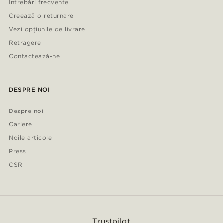
Întrebări frecvente
Creează o returnare
Vezi opțiunile de livrare
Retragere
Contactează-ne
DESPRE NOI
Despre noi
Cariere
Noile articole
Press
CSR
Trustpilot