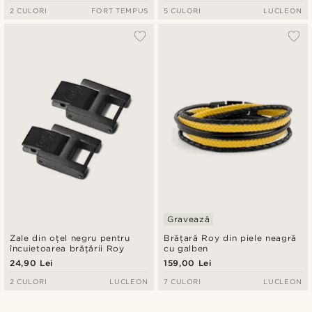
2 CULORI
FORT TEMPUS
5 CULORI
LUCLEON
Gravează
Zale din oțel negru pentru
Brățară Roy din piele neagră
încuietoarea brățării Roy
cu galben
24,90 Lei
159,00 Lei
2 CULORI
LUCLEON
7 CULORI
LUCLEON