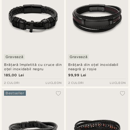
Gravează
Gravează
Brățară împletită cu cruce din
Brățară din oțel inoxidabil
oțel inoxidabil negru
neagră și roșie
185,00 Lei
99,99 Lei
2 CULORI
LUCLEON
2 CULORI
LUCLEON
Bestseller