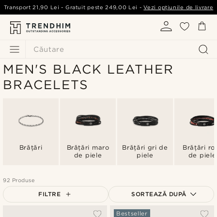
Transport
21,90 Lei
- Gratuit peste
249,00 Lei
-
Vezi opțiunile de livrare
Căutare
MEN'S BLACK LEATHER
BRACELETS
Brățări
Brățări maro
Brățări gri de
Brățări roș
de piele
piele
de piele
92 Produse
FILTRE
SORTEAZĂ DUPĂ
Cele mai populare
Bestseller