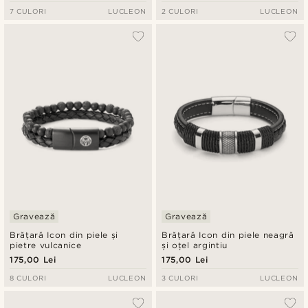
7 CULORI
LUCLEON
2 CULORI
LUCLEON
Gravează
Gravează
Brățară Icon din piele și
Brățară Icon din piele neagră
pietre vulcanice
și oțel argintiu
175,00 Lei
175,00 Lei
8 CULORI
LUCLEON
3 CULORI
LUCLEON