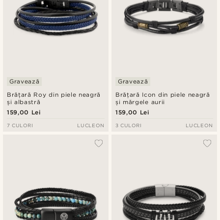
Gravează
Gravează
Brățară Roy din piele neagră
Brățară Icon din piele neagră
și albastră
și mărgele aurii
159,00 Lei
159,00 Lei
7 CULORI
LUCLEON
3 CULORI
LUCLEON