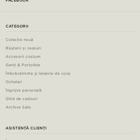
FACEBOOK
CATEGORII
Colecție nouă
Bijuterii și ceasuri
Accesorii costum
Genți & Portofele
Îmbrăcăminte și lenjerie de corp
Ochelari
Îngrijire personală
Ghid de cadouri
Archive Sale
ASISTENȚĂ CLIENȚI