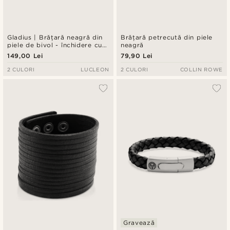
Gladius | Brățară neagră din
Brățară petrecută din piele
piele de bivol - închidere cu
neagră
nit
149,00 Lei
79,90 Lei
2 CULORI
LUCLEON
2 CULORI
COLLIN ROWE
Gravează