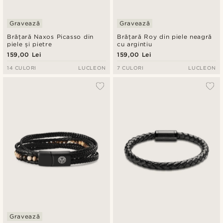
Gravează
Gravează
Brățară Naxos Picasso din
Brățară Roy din piele neagră
piele și pietre
cu argintiu
159,00 Lei
159,00 Lei
14 CULORI
LUCLEON
7 CULORI
LUCLEON
Gravează