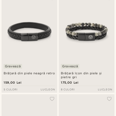
Gravează
Gravează
Brățară din piele neagră retro
Brățară Icon din piele și
pietre gri
159,00 Lei
175,00 Lei
5 CULORI
LUCLEON
8 CULORI
LUCLEON