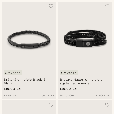
Gravează
Gravează
Brățară din piele Black &
Brățară Naxos din piele și
Black
agate negre mate
149,00 Lei
159,00 Lei
7 CULORI
LUCLEON
14 CULORI
LUCLEON