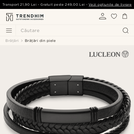
Transport
21,90 Lei
- Gratuit peste
249,00 Lei
-
Vezi opțiunile de livrare
Căutare
Brățări
Brățări din piele