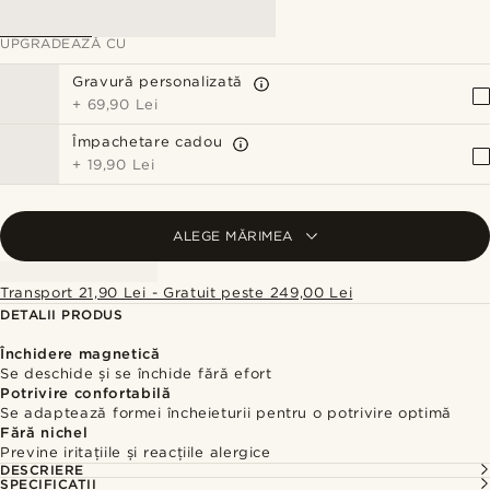
UPGRADEAZĂ CU
Gravură personalizată
+
69,90 Lei
Împachetare cadou
+
19,90 Lei
ALEGE MĂRIMEA
Transport 21,90 Lei - Gratuit peste 249,00 Lei
DETALII PRODUS
Închidere magnetică
Se deschide și se închide fără efort
Potrivire confortabilă
Se adaptează formei încheieturii pentru o potrivire optimă
Fără nichel
Previne iritațiile și reacțiile alergice
DESCRIERE
SPECIFICAȚII