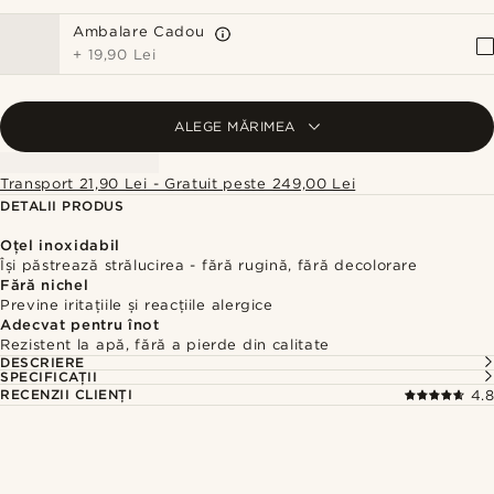
Ambalare Cadou
+
19,90 Lei
ALEGE MĂRIMEA
Transport 21,90 Lei - Gratuit peste 249,00 Lei
DETALII PRODUS
Oțel inoxidabil
Își păstrează strălucirea - fără rugină, fără decolorare
Fără nichel
Previne iritațiile și reacțiile alergice
Adecvat pentru înot
Rezistent la apă, fără a pierde din calitate
DESCRIERE
SPECIFICAȚII
RECENZII CLIENȚI
4.8