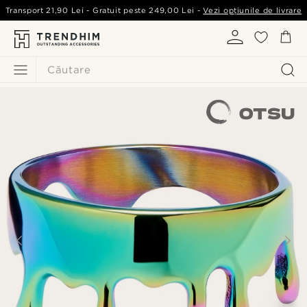
Transport
21,90 Lei
- Gratuit peste
249,00 Lei
-
Vezi opțiunile de livrare
Căutare