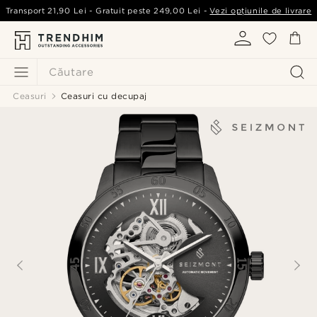
Transport
21,90 Lei
- Gratuit peste
249,00 Lei
-
Vezi opțiunile de livrare
Căutare
Ceasuri
Ceasuri cu decupaj