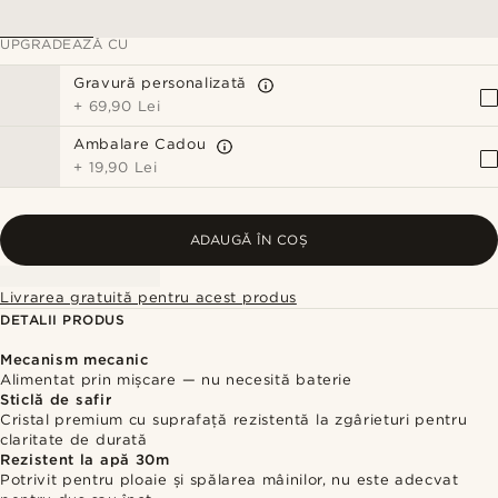
UPGRADEAZĂ CU
Gravură personalizată
+
69,90 Lei
Ambalare Cadou
+
19,90 Lei
ADAUGĂ ÎN COȘ
Livrarea gratuită pentru acest produs
DETALII PRODUS
Mecanism mecanic
Alimentat prin mișcare — nu necesită baterie
Sticlă de safir
Cristal premium cu suprafață rezistentă la zgârieturi pentru
claritate de durată
Rezistent la apă 30m
Potrivit pentru ploaie și spălarea mâinilor, nu este adecvat