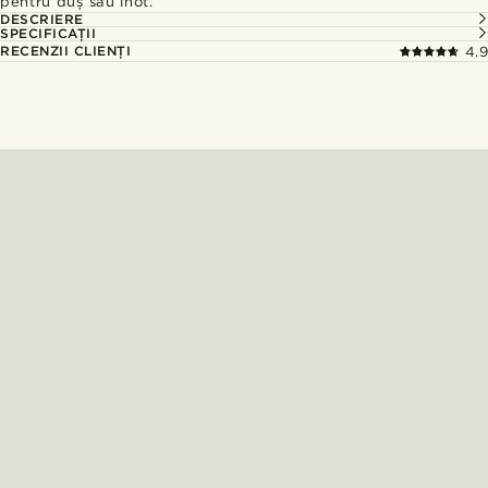
pentru duș sau înot.
DESCRIERE
SPECIFICAȚII
RECENZII CLIENȚI
4.9