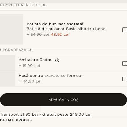
COMPLETEAZĂ LOOK-UL
Batistă de buzunar asortată
Batistă de buzunar Basic albastru bebe
+
54,90 Lei
43,92 Lei
UPGRADEAZĂ CU
Ambalare Cadou
+
19,90 Lei
Husă pentru cravate cu fermoar
+
44,90 Lei
ADAUGĂ ÎN COȘ
Transport 21,90 Lei - Gratuit peste 249,00 Lei
DETALII PRODUS