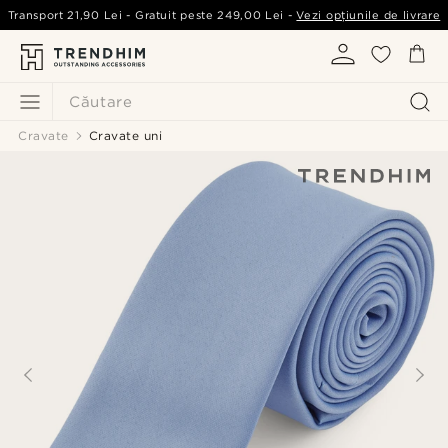
Transport
21,90 Lei
- Gratuit peste
249,00 Lei
-
Vezi opțiunile de livrare
Căutare
Cravate
Cravate uni