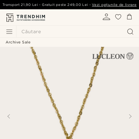
Transport
21,90 Lei
- Gratuit peste
249,00 Lei
-
Vezi opțiunile de livrare
Căutare
Archive Sale