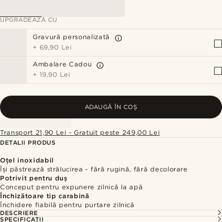
UPGRADEAZĂ CU
Gravură personalizată
+
69,90 Lei
Ambalare Cadou
+
19,90 Lei
ADAUGĂ ÎN COȘ
Transport 21,90 Lei - Gratuit peste 249,00 Lei
DETALII PRODUS
Oțel inoxidabil
Își păstrează strălucirea - fără rugină, fără decolorare
Potrivit pentru duș
Conceput pentru expunere zilnică la apă
Închizătoare tip carabină
Închidere fiabilă pentru purtare zilnică
DESCRIERE
SPECIFICAȚII