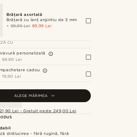
Brățară asortată
Brățară cu lanț argintiu de 3 mm
+
99,99 Lei
89,99 Lei
ZĂ CU
Gravură personalizată
+
69,90 Lei
Împachetare cadou
+
19,90 Lei
ALEGE MĂRIMEA
21,90 Lei - Gratuit peste 249,00 Lei
RODUS
dabil
ză strălucirea - fără rugină, fără