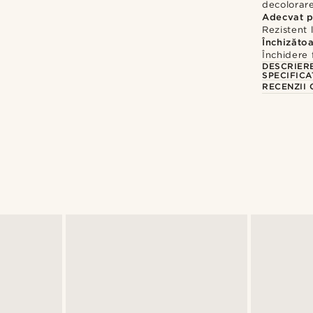
decolorar
Adecvat p
Rezistent 
Închizătoa
Închidere 
DESCRIER
SPECIFICA
RECENZII 