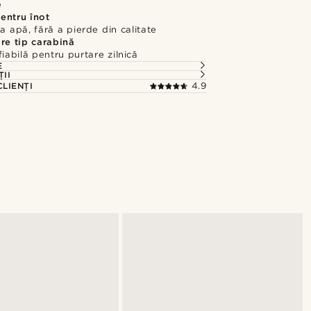
e
entru înot
la apă, fără a pierde din calitate
re tip carabină
fiabilă pentru purtare zilnică
E
ȚII
CLIENȚI
4.9