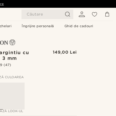
are
Căutare
chelari
Îngrijire personală
Ghid de cadouri
argintiu cu
149,00 Lei
e 3 mm
.9
(47)
ZĂ CULOAREA
AZĂ LOOK-UL