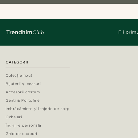
Fii prim
CATEGORII
Colecție nouă
Bijuterii și ceasuri
Accesorii costum
Genți & Portofele
Îmbrăcăminte și lenjerie de corp
Ochelari
Îngrijire personală
Ghid de cadouri