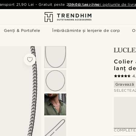
ansport
21,90 Lei
-
Gratuit peste
249,00 Lei
Contactează-ne
-
Vezi opțiunile de livr
Genți & Portofele
Îmbrăcăminte și lenjerie de corp
O
Colier 
lanț d
4
Gravează
SELECTEA
COMPLETE