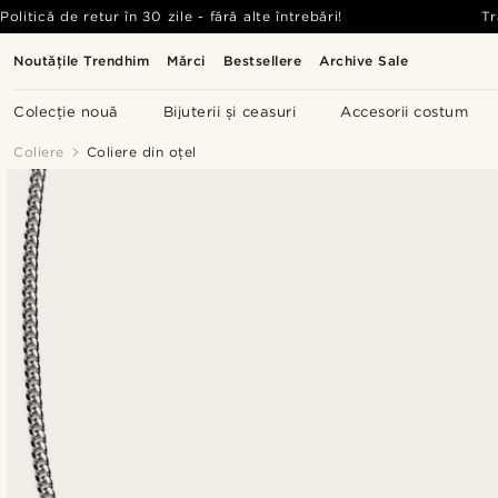
Politică de retur în 30 zile - fără alte întrebări!
Tr
Noutățile Trendhim
Mărci
Bestsellere
Archive Sale
Colecție nouă
Bijuterii și ceasuri
Accesorii costum
Coliere
Coliere din oțel